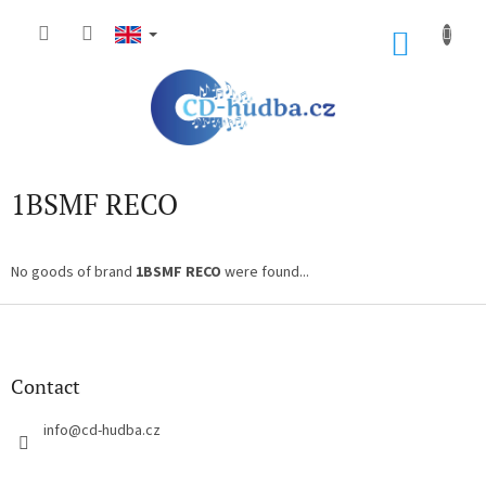
Skip
to
SHOP
content
CART
1BSMF RECO
No goods of brand
1BSMF RECO
were found...
F
o
o
t
Contact
e
r
info
@
cd-hudba.cz