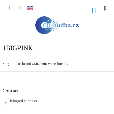
Skip
to
SHOP
content
CART
1BIGPINK
No goods of brand
1BIGPINK
were found...
F
o
o
t
Contact
e
r
info
@
cd-hudba.cz