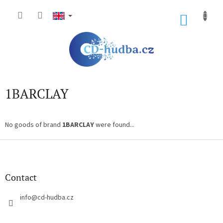
Skip
to
SHOP
content
CART
1BARCLAY
No goods of brand
1BARCLAY
were found...
F
o
o
t
Contact
e
r
info
@
cd-hudba.cz