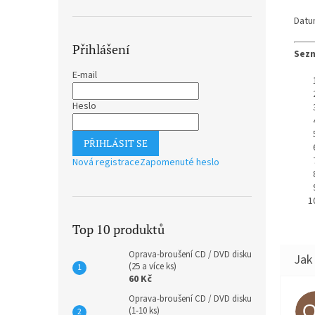
Datu
Přihlášení
Sezn
E-mail
Heslo
PŘIHLÁSIT SE
Nová registrace
Zapomenuté heslo
Top 10 produktů
Oprava-broušení CD / DVD disku
(25 a více ks)
60 Kč
Oprava-broušení CD / DVD disku
(1-10 ks)