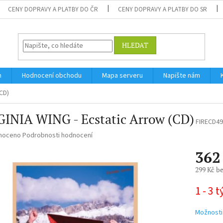
CENY DOPRAVY A PLATBY DO ČR
CENY DOPRAVY A PLATBY DO SR
HLEDAT
m
Hodnocení obchodu
Mapa serveru
Napište nám
(CD)
GINIA WING - Ecstatic Arrow (CD)
FIRECD4
né
noceno
Podrobnosti hodnocení
ní
362
u
299 Kč b
Měrná
1 - 3 
cena:
ek.
Možnosti