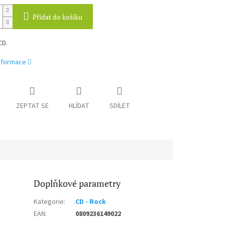
Přidat do košíku
CD.
informace
ZEPTAT SE
HLÍDAT
SDÍLET
Doplňkové parametry
Kategorie
:
CD - Rock
EAN
:
0809236149022