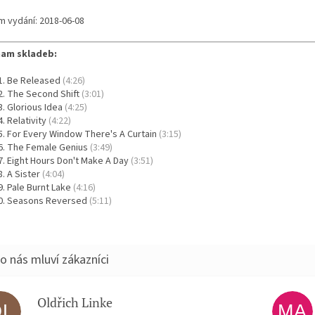
m vydání: 2018-06-08
am skladeb:
Be Released
(4:26)
The Second Shift
(3:01)
Glorious Idea
(4:25)
Relativity
(4:22)
For Every Window There's A Curtain
(3:15)
The Female Genius
(3:49)
Eight Hours Don't Make A Day
(3:51)
A Sister
(4:04)
Pale Burnt Lake
(4:16)
Seasons Reversed
(5:11)
Oldřich Linke
OL
MA