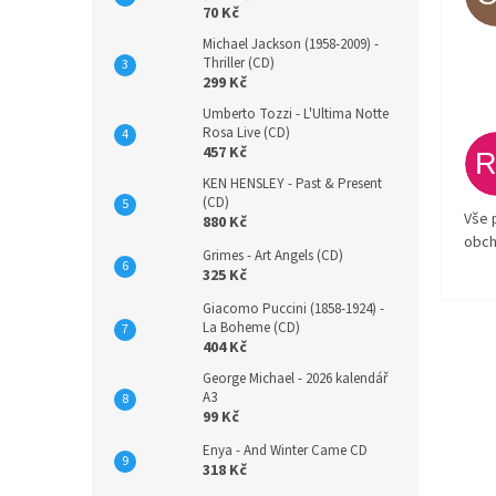
70 Kč
Michael Jackson (1958-2009) -
Thriller (CD)
299 Kč
Umberto Tozzi - L'Ultima Notte
Rosa Live (CD)
457 Kč
KEN HENSLEY - Past & Present
(CD)
Vše 
880 Kč
obch
Grimes - Art Angels (CD)
325 Kč
Giacomo Puccini (1858-1924) -
La Boheme (CD)
404 Kč
George Michael - 2026 kalendář
A3
99 Kč
Enya - And Winter Came CD
318 Kč