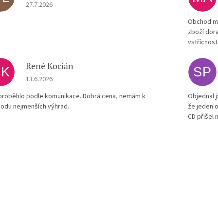
Hodnocení obchodu je 5 z 5 hvězdiček.
27.7.2026
Obchod má
zboží dora
vstřícnost
René Kocián
RK
SP
Hodnocení obchodu je 5 z 5 hvězdiček.
13.6.2026
proběhlo podle komunikace. Dobrá cena, nemám k
Objednal j
odu nejmenších výhrad.
že jeden o
CD přišel 