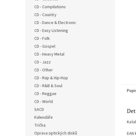
n
CD - Compilations
e
CD - Country
l
CD - Dance & Electronic
CD - Easy Listening
CD - Folk
CD - Gospel
CD - Heavy Metal
CD - Jazz
CD - Other
CD - Rap & Hip-Hop
CD - R&B & Soul
Popi
CD - Reggae
CD - World
SACD
Det
Kalendáře
Kata
Trička
Oprava optických disků
EAN 