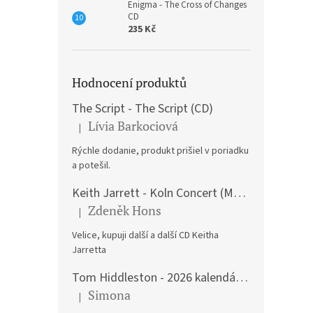
Enigma - The Cross of Changes
CD
235 Kč
Hodnocení produktů
The Script - The Script (CD)
Lívia Barkociová
|
Hodnocení produktu je 5 z 5 hvězdiček.
Rýchle dodanie, produkt prišiel v poriadku
a potešil.
Keith Jarrett - Koln Concert (Music CD)
Zdeněk Hons
|
Hodnocení produktu je 5 z 5 hvězdiček.
Velice, kupuji další a další CD Keitha
Jarretta
Tom Hiddleston - 2026 kalendář A3
Simona
|
Hodnocení produktu je 5 z 5 hvězdiček.