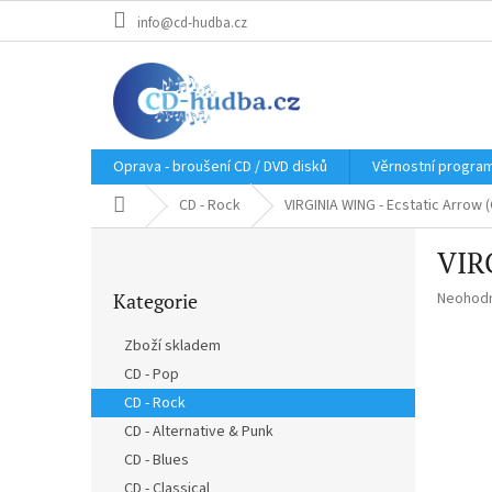
Přejít
info@cd-hudba.cz
na
obsah
Oprava - broušení CD / DVD disků
Věrnostní progra
Domů
CD - Rock
VIRGINIA WING - Ecstatic Arrow 
P
VIR
o
Přeskočit
s
Průměr
Kategorie
Neohod
kategorie
t
hodnoce
r
produkt
Zboží skladem
a
je
CD - Pop
n
0,0
z
CD - Rock
n
5
í
CD - Alternative & Punk
hvězdič
p
CD - Blues
a
CD - Classical