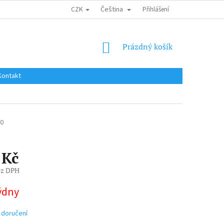
CZK
Čeština
DOPRAVA DO EU / INTERNATIONAL SHIPPING
Přihlášení
OBCHODNÍ PODMÍNKY
NÁKUPNÍ
Prázdný košík
KOŠÍK
Kontakt
90
 Kč
ez DPH
týdny
 doručení