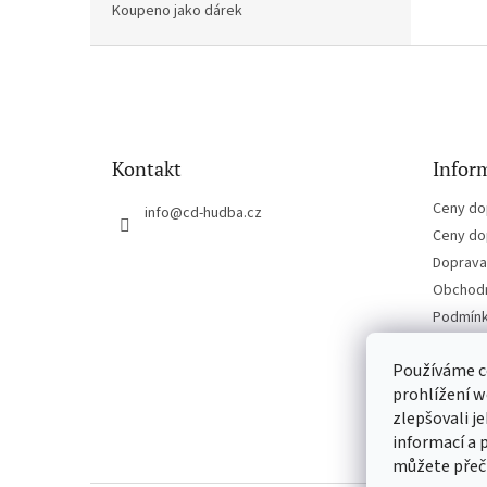
Koupeno jako dárek
Z
á
p
a
t
Kontakt
Inform
í
Ceny do
info
@
cd-hudba.cz
Ceny do
Doprava 
Obchodn
Podmínk
Kontakt
Používáme c
prohlížení w
zlepšovali j
informací a 
můžete přeč