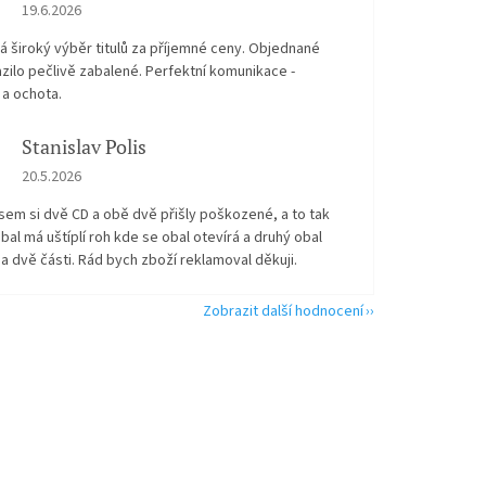
Hodnocení obchodu je 5 z 5 hvězdiček.
19.6.2026
 široký výběr titulů za příjemné ceny. Objednané
zilo pečlivě zabalené. Perfektní komunikace -
 a ochota.
Stanislav Polis
Hodnocení obchodu je 2 z 5 hvězdiček.
20.5.2026
sem si dvě CD a obě dvě přišly poškozené, a to tak
bal má uštíplí roh kde se obal otevírá a druhý obal
na dvě části. Rád bych zboží reklamoval děkuji.
Zobrazit další hodnocení