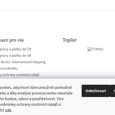
ace pro vás
Toplist
pravy a platby do ČR
pravy a platby do SR
do EU / International Shipping
í podmínky
y ochrany osobních údajů
ookies, abychom Vám umožnili pohodlné
Odmítnout
ebu a díky analýze provozu webu neustále
eho funkce, výkon a použitelnost. Více
EN-filmy.cz
CD-Soundtrack.cz
podmínky ochrany osobních údajů si
íst
zde
.