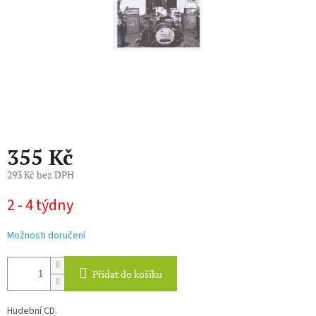
355 Kč
293 Kč bez DPH
Měrná
2 - 4 týdny
cena:
Možnosti doručení
Přidat do košíku
Hudební CD.