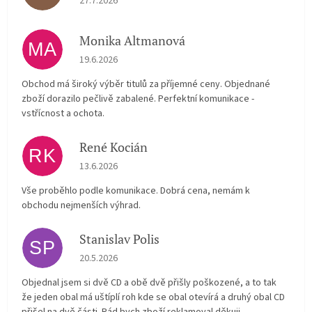
27.7.2026
Monika Altmanová
MA
Hodnocení obchodu je 5 z 5 hvězdiček.
19.6.2026
Obchod má široký výběr titulů za příjemné ceny. Objednané
zboží dorazilo pečlivě zabalené. Perfektní komunikace -
vstřícnost a ochota.
René Kocián
RK
Hodnocení obchodu je 5 z 5 hvězdiček.
13.6.2026
Vše proběhlo podle komunikace. Dobrá cena, nemám k
obchodu nejmenších výhrad.
Stanislav Polis
SP
Hodnocení obchodu je 2 z 5 hvězdiček.
20.5.2026
Objednal jsem si dvě CD a obě dvě přišly poškozené, a to tak
že jeden obal má uštíplí roh kde se obal otevírá a druhý obal CD