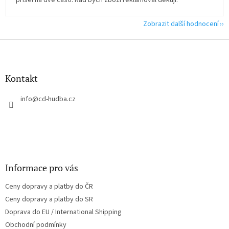
přišel na dvě části. Rád bych zboží reklamoval děkuji.
Zobrazit další hodnocení
Z
á
p
a
Kontakt
t
í
info
@
cd-hudba.cz
Informace pro vás
Ceny dopravy a platby do ČR
Ceny dopravy a platby do SR
Doprava do EU / International Shipping
Obchodní podmínky