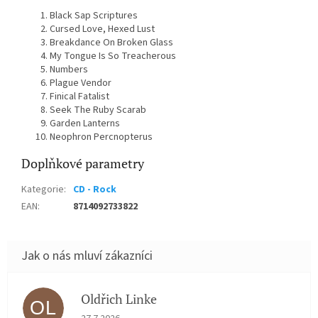
Black Sap Scriptures
Cursed Love, Hexed Lust
Breakdance On Broken Glass
My Tongue Is So Treacherous
Numbers
Plague Vendor
Finical Fatalist
Seek The Ruby Scarab
Garden Lanterns
Neophron Percnopterus
Doplňkové parametry
Kategorie
:
CD - Rock
EAN
:
8714092733822
Oldřich Linke
OL
Hodnocení obchodu je 5 z 5 hvězdiček.