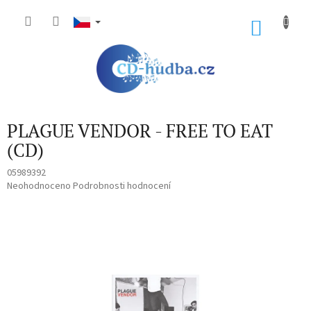
Přejít
na
NÁKU
obsah
KOŠÍK
PLAGUE VENDOR - FREE TO EAT
(CD)
05989392
Průměrné
Neohodnoceno
Podrobnosti hodnocení
hodnocení
produktu
je
0,0
z
5
hvězdiček.