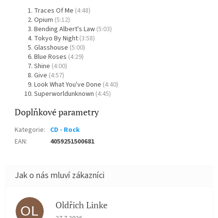
Traces Of Me
(4:48)
Opium
(5:12)
Bending Albert's Law
(5:03)
Tokyo By Night
(3:58)
Glasshouse
(5:00)
Blue Roses
(4:29)
Shine
(4:00)
Give
(4:57)
Look What You've Done
(4:40)
Superworldunknown
(4:45)
Doplňkové parametry
Kategorie
:
CD - Rock
EAN
:
4059251500681
Oldřich Linke
OL
Hodnocení obchodu je 5 z 5 hvězdiček.