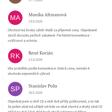
27.7.2026
Monika Altmanová
MA
Hodnocení obchodu je 5 z 5 hvězdiček.
19.6.2026
Obchod má široký výběr titulů za příjemné ceny. Objednané
zboží dorazilo pečlivě zabalené. Perfektní komunikace -
vstřícnost a ochota.
René Kocián
RK
Hodnocení obchodu je 5 z 5 hvězdiček.
13.6.2026
Vše proběhlo podle komunikace. Dobrá cena, nemám k
obchodu nejmenších výhrad.
Stanislav Polis
SP
Hodnocení obchodu je 2 z 5 hvězdiček.
20.5.2026
Objednal jsem si dvě CD a obě dvě přišly poškozené, a to tak
že jeden obal má uštíplí roh kde se obal otevírá a druhý obal CD