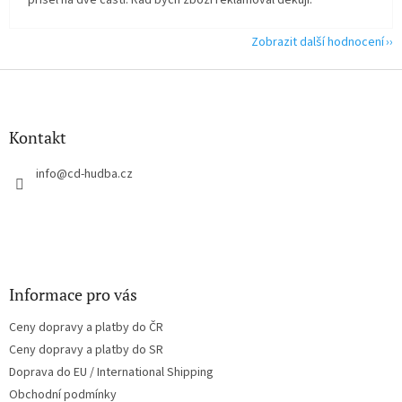
přišel na dvě části. Rád bych zboží reklamoval děkuji.
Zobrazit další hodnocení
Z
á
p
a
Kontakt
t
í
info
@
cd-hudba.cz
Informace pro vás
Ceny dopravy a platby do ČR
Ceny dopravy a platby do SR
Doprava do EU / International Shipping
Obchodní podmínky