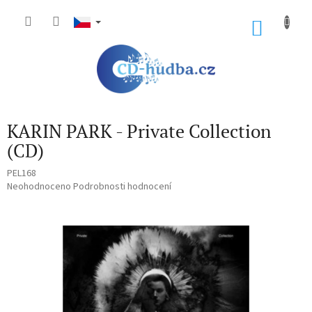
Přejít
na
NÁKU
obsah
KOŠÍK
KARIN PARK - Private Collection
(CD)
PEL168
Průměrné
Neohodnoceno
Podrobnosti hodnocení
hodnocení
produktu
je
0,0
z
5
hvězdiček.