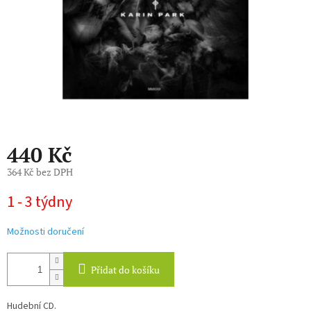
440 Kč
364 Kč bez DPH
Měrná
1 - 3 týdny
cena:
Možnosti doručení
Přidat do košíku
Hudební CD.