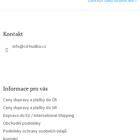
Zobrazit další hodnocení
Z
á
p
a
Kontakt
t
í
info
@
cd-hudba.cz
Informace pro vás
Ceny dopravy a platby do ČR
Ceny dopravy a platby do SR
Doprava do EU / International Shipping
Obchodní podmínky
Podmínky ochrany osobních údajů
Kontakt