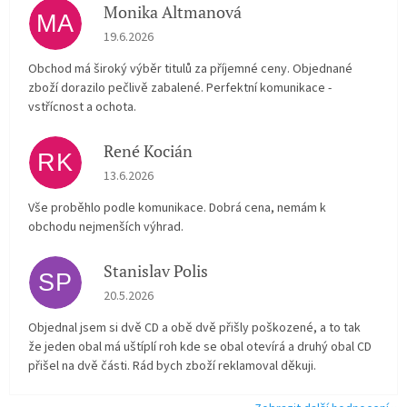
Monika Altmanová
MA
Hodnocení obchodu je 5 z 5 hvězdiček.
19.6.2026
Obchod má široký výběr titulů za příjemné ceny. Objednané
zboží dorazilo pečlivě zabalené. Perfektní komunikace -
vstřícnost a ochota.
René Kocián
RK
Hodnocení obchodu je 5 z 5 hvězdiček.
13.6.2026
Vše proběhlo podle komunikace. Dobrá cena, nemám k
obchodu nejmenších výhrad.
Stanislav Polis
SP
Hodnocení obchodu je 2 z 5 hvězdiček.
20.5.2026
Objednal jsem si dvě CD a obě dvě přišly poškozené, a to tak
že jeden obal má uštíplí roh kde se obal otevírá a druhý obal CD
přišel na dvě části. Rád bych zboží reklamoval děkuji.