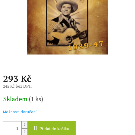
293 Kč
242 Kč bez DPH
Měrná
Skladem
(1 ks)
cena:
Možnosti doručení
Přidat do košíku