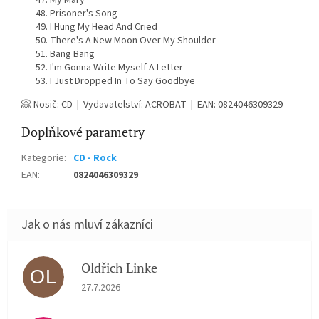
My Mary
Prisoner's Song
I Hung My Head And Cried
There's A New Moon Over My Shoulder
Bang Bang
I'm Gonna Write Myself A Letter
I Just Dropped In To Say Goodbye
📀 Nosič: CD | Vydavatelství: ACROBAT | EAN: 0824046309329
Doplňkové parametry
Kategorie
:
CD - Rock
EAN
:
0824046309329
Oldřich Linke
OL
Hodnocení obchodu je 5 z 5 hvězdiček.
27.7.2026