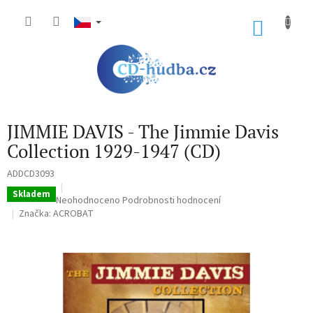
Přejít
na
NÁKU
obsah
KOŠÍK
JIMMIE DAVIS - The Jimmie Davis
Collection 1929-1947 (CD)
ADDCD3093
Skladem
Průměrné
Neohodnoceno
Podrobnosti hodnocení
hodnocení
Značka:
ACROBAT
produktu
je
0,0
z
5
hvězdiček.