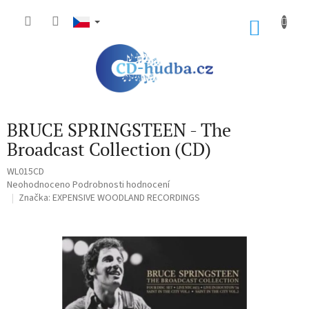
Přejít
na
NÁKU
obsah
KOŠÍK
BRUCE SPRINGSTEEN - The
Broadcast Collection (CD)
WL015CD
Průměrné
Neohodnoceno
Podrobnosti hodnocení
hodnocení
Značka:
EXPENSIVE WOODLAND RECORDINGS
produktu
je
0,0
z
5
hvězdiček.