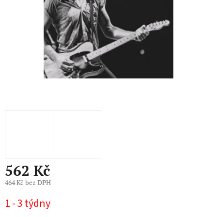
562 Kč
464 Kč bez DPH
Měrná
1 - 3 týdny
cena: