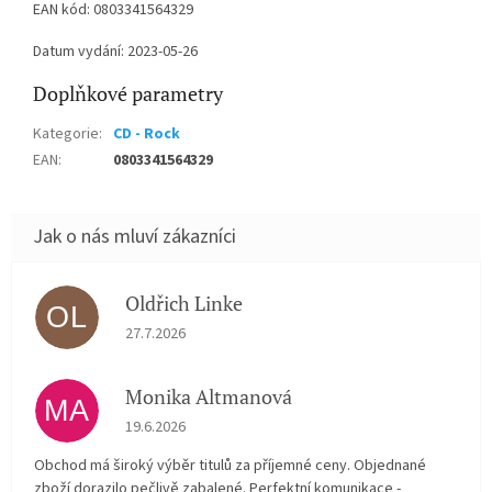
EAN kód: 0803341564329
Datum vydání: 2023-05-26
Doplňkové parametry
Kategorie
:
CD - Rock
EAN
:
0803341564329
Oldřich Linke
OL
Hodnocení obchodu je 5 z 5 hvězdiček.
27.7.2026
Monika Altmanová
MA
Hodnocení obchodu je 5 z 5 hvězdiček.
19.6.2026
Obchod má široký výběr titulů za příjemné ceny. Objednané
zboží dorazilo pečlivě zabalené. Perfektní komunikace -