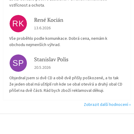
vstřícnost a ochota.
René Kocián
RK
Hodnocení obchodu je 5 z 5 hvězdiček.
13.6.2026
Vše proběhlo podle komunikace. Dobrá cena, nemám k
obchodu nejmenších výhrad.
Stanislav Polis
SP
Hodnocení obchodu je 2 z 5 hvězdiček.
20.5.2026
Objednal jsem si dvě CD a obě dvě přišly poškozené, a to tak
že jeden obal má uštíplí roh kde se obal otevírá a druhý obal CD
přišel na dvě části. Rád bych zboží reklamoval děkuji.
Zobrazit další hodnocení
Z
á
p