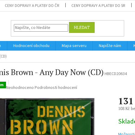
CENY DOPRAVY A PLATBY DO ČR
CENY DOPRAVY A PLATBY DO SR
HLEDAT
m
Hodnocení obchodu
Mapa serveru
Napište nám
(CD)
nis Brown - Any Day Now (CD)
HBECD20634
em
Průměrné
Neohodnoceno
Podrobnosti hodnocení
hodnocení
131
produktu
je
108 Kč b
0,0
z
Měrná
Skla
5
cena:
hvězdiček.
Možnosti