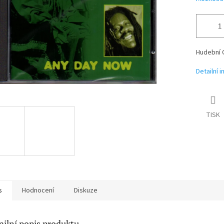
Hudební 
Detailní 
TISK
s
Hodnocení
Diskuze
ailní popis produktu