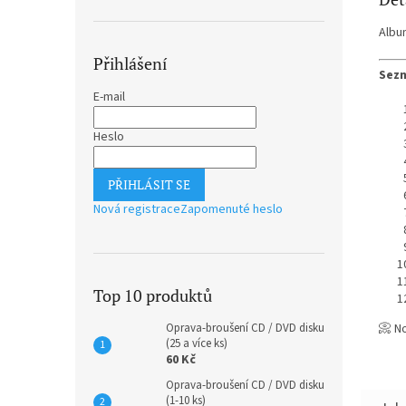
Albu
Přihlášení
Sezn
E-mail
Heslo
PŘIHLÁSIT SE
Nová registrace
Zapomenuté heslo
Top 10 produktů
📀 N
Oprava-broušení CD / DVD disku
(25 a více ks)
60 Kč
Oprava-broušení CD / DVD disku
(1-10 ks)