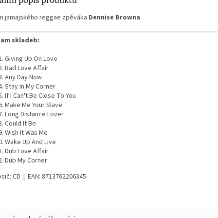
m jamajského reggae zpěváka
Dennise Browna
.
am skladeb:
Giving Up On Love
Bad Love Affair
Any Day Now
Stay In My Corner
If I Can't Be Close To You
Make Me Your Slave
Long Distance Lover
Could It Be
Wish It Was Me
Wake Up And Live
Dub Love Affair
Dub My Corner
osič: CD | EAN: 8713762206345