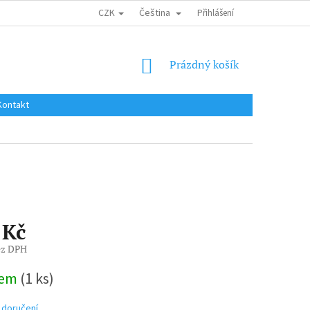
CZK
Čeština
DOPRAVA DO EU / INTERNATIONAL SHIPPING
Přihlášení
OBCHODNÍ PODMÍNKY
NÁKUPNÍ
Prázdný košík
KOŠÍK
Kontakt
 Kč
ez DPH
dem
(1 ks)
 doručení