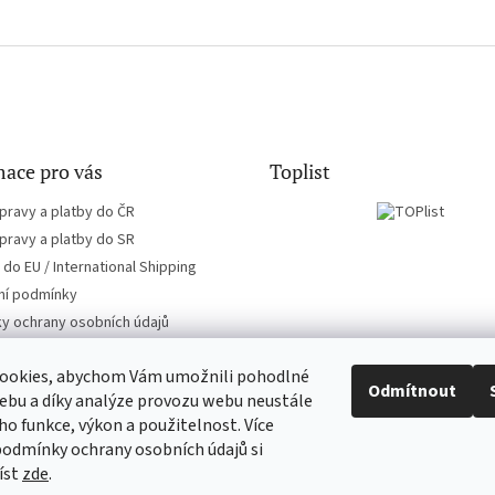
ace pro vás
Toplist
pravy a platby do ČR
pravy a platby do SR
do EU / International Shipping
í podmínky
y ochrany osobních údajů
ookies, abychom Vám umožnili pohodlné
Odmítnout
ebu a díky analýze provozu webu neustále
eho funkce, výkon a použitelnost. Více
EN-filmy.cz
CD-Soundtrack.cz
podmínky ochrany osobních údajů si
íst
zde
.