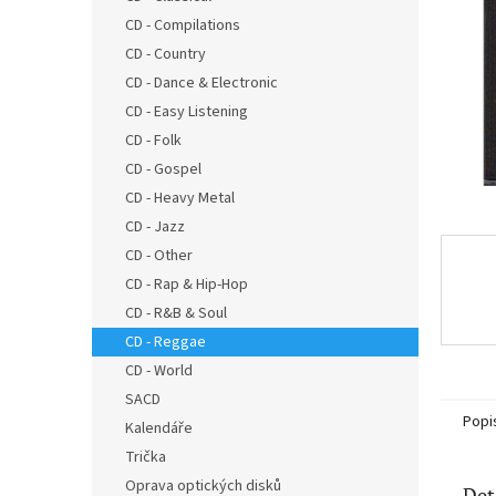
n
CD - Compilations
e
CD - Country
l
CD - Dance & Electronic
CD - Easy Listening
CD - Folk
CD - Gospel
CD - Heavy Metal
CD - Jazz
CD - Other
CD - Rap & Hip-Hop
CD - R&B & Soul
CD - Reggae
CD - World
SACD
Popi
Kalendáře
Trička
Oprava optických disků
Det