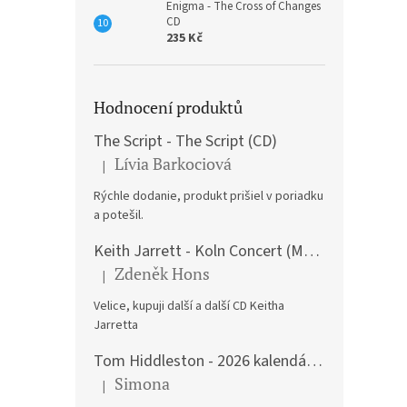
Enigma - The Cross of Changes
CD
235 Kč
Hodnocení produktů
The Script - The Script (CD)
Lívia Barkociová
|
Hodnocení produktu je 5 z 5 hvězdiček.
Rýchle dodanie, produkt prišiel v poriadku
a potešil.
Keith Jarrett - Koln Concert (Music CD)
Zdeněk Hons
|
Hodnocení produktu je 5 z 5 hvězdiček.
Velice, kupuji další a další CD Keitha
Jarretta
Tom Hiddleston - 2026 kalendář A3
Simona
|
Hodnocení produktu je 5 z 5 hvězdiček.