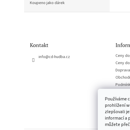
Koupeno jako dárek
Z
á
p
a
t
Kontakt
Inform
í
Ceny do
info
@
cd-hudba.cz
Ceny do
Doprava 
Obchodn
Podmínk
Kontakt
Používáme c
prohlížení w
zlepšovali j
informací a 
můžete přeč