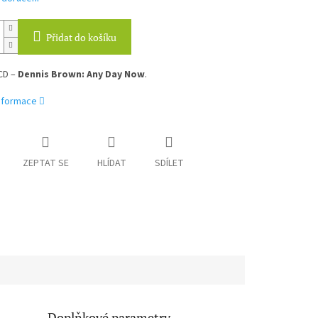
Přidat do košíku
CD –
Dennis Brown: Any Day Now
.
informace
ZEPTAT SE
HLÍDAT
SDÍLET
Doplňkové parametry