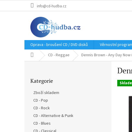
Přejít
info@cd-hudba.cz
na
obsah
Oprava - broušení CD / DVD disků
Věrnostní progra
Domů
CD - Reggae
Dennis Brown - Any Day Now 
P
Den
o
Přeskočit
s
Kategorie
kategorie
t
Sklad
r
Zboží skladem
a
CD - Pop
n
CD - Rock
n
í
CD - Alternative & Punk
p
CD - Blues
a
CD - Classical