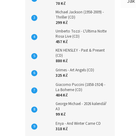
70 Kč
Michael Jackson (1958-2009) -
Thriller (CD)
299 Kč
Umberto Tozzi - L'Ultima Notte
Rosa Live (CD)
457 Kč
KEN HENSLEY - Past & Present
(CD)
880 Kč
Grimes - Art Angels (CD)
325 Kč
Giacomo Puccini (1858-1924) -
La Boheme (CD)
404 Kč
George Michael - 2026 kalendář
A3
99 Kč
Enya - And Winter Came CD
318 Kč