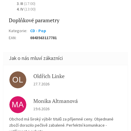
III
(17:00)
IV
(13:00)
Doplňkové parametry
Kategorie
:
CD - Pop
EAN
:
0843563117781
Oldřich Linke
OL
Hodnocení obchodu je 5 z 5 hvězdiček.
27.7.2026
Monika Altmanová
MA
Hodnocení obchodu je 5 z 5 hvězdiček.
19.6.2026
Obchod má široký výběr titulů za příjemné ceny. Objednané
zboží dorazilo pečlivě zabalené. Perfektní komunikace -