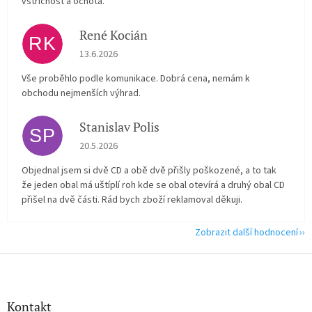
vstřícnost a ochota.
René Kocián
RK
Hodnocení obchodu je 5 z 5 hvězdiček.
13.6.2026
Vše proběhlo podle komunikace. Dobrá cena, nemám k
obchodu nejmenších výhrad.
Stanislav Polis
SP
Hodnocení obchodu je 2 z 5 hvězdiček.
20.5.2026
Objednal jsem si dvě CD a obě dvě přišly poškozené, a to tak
že jeden obal má uštíplí roh kde se obal otevírá a druhý obal CD
přišel na dvě části. Rád bych zboží reklamoval děkuji.
Zobrazit další hodnocení
Z
á
p
a
Kontakt