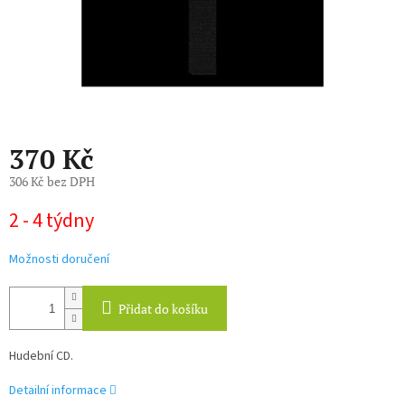
370 Kč
306 Kč bez DPH
Měrná
2 - 4 týdny
cena:
Možnosti doručení
Přidat do košíku
Hudební CD.
Detailní informace