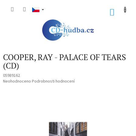
Přejít
na
NÁKU
obsah
KOŠÍK
COOPER, RAY - PALACE OF TEARS
(CD)
05989162
Průměrné
Neohodnoceno
Podrobnosti hodnocení
hodnocení
produktu
je
0,0
z
5
hvězdiček.