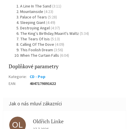
A Line In The Sand
(3:11)
Mountainside
(4:23)
Palace of Tears
(5:28)
Sleeping Giant
(4:49)
Destroying Angel
(4:37)
The King's Birthday/Maarit's Waltz
(5:34)
The Tears Of Isis
(5:13)
Calling Of The Dove
(4:09)
This Foolish Dream
(3:56)
When The Curtain Falls
(6:04)
Doplňkové parametry
Kategorie
:
CD - Pop
EAN
:
4047179891622
Oldřich Linke
OL
Hodnocení obchodu je 5 z 5 hvězdiček.