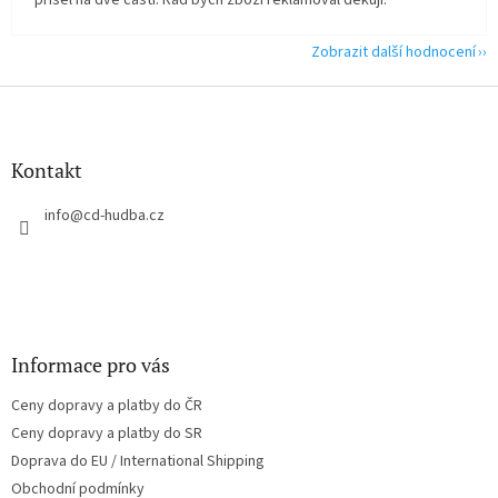
přišel na dvě části. Rád bych zboží reklamoval děkuji.
Zobrazit další hodnocení
Z
á
p
a
Kontakt
t
í
info
@
cd-hudba.cz
Informace pro vás
Ceny dopravy a platby do ČR
Ceny dopravy a platby do SR
Doprava do EU / International Shipping
Obchodní podmínky