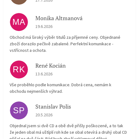
27.7.2026
Monika Altmanová
MA
Hodnocení obchodu je 5 z 5 hvězdiček.
19.6.2026
Obchod má široký výběr titulů za příjemné ceny. Objednané
zboží dorazilo pečlivě zabalené. Perfektní komunikace -
vstřícnost a ochota.
René Kocián
RK
Hodnocení obchodu je 5 z 5 hvězdiček.
13.6.2026
Vše proběhlo podle komunikace. Dobrá cena, nemám k
obchodu nejmenších výhrad.
Stanislav Polis
SP
Hodnocení obchodu je 2 z 5 hvězdiček.
20.5.2026
Objednal jsem si dvě CD a obě dvě přišly poškozené, a to tak
že jeden obal má uštíplí roh kde se obal otevírá a druhý obal CD