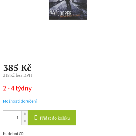
385 Kč
318 Kč bez DPH
Měrná
2 - 4 týdny
cena:
Možnosti doručení
Přidat do košíku
Hudební CD.