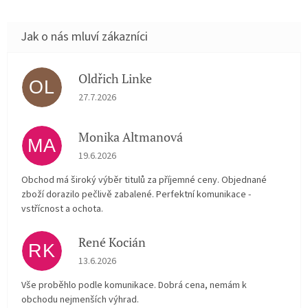
Oldřich Linke
OL
Hodnocení obchodu je 5 z 5 hvězdiček.
27.7.2026
Monika Altmanová
MA
Hodnocení obchodu je 5 z 5 hvězdiček.
19.6.2026
Obchod má široký výběr titulů za příjemné ceny. Objednané
zboží dorazilo pečlivě zabalené. Perfektní komunikace -
vstřícnost a ochota.
René Kocián
RK
Hodnocení obchodu je 5 z 5 hvězdiček.
13.6.2026
Vše proběhlo podle komunikace. Dobrá cena, nemám k
obchodu nejmenších výhrad.