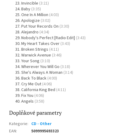
Invincible
(3:21)
Baby
(3:35)
One In A Million
(4:03)
Apologize
(3:02)
Put Your Records On
(3:30)
Alejandro
(4:34)
Nobody's Perfect [Radio Edit]
(3:43)
My Heart Takes Over
(3:43)
Broken Strings
(4:11)
Warwick Avenue
(3:46)
Your Song
(3:10)
Wherever You Will Go
(3:18)
She's Always A Woman
(3:14)
Back To Black
(4:00)
Cry Me Out
(4:06)
California King Bed
(4:11)
Fix You
(4:06)
Angels
(3:58)
Doplňkové parametry
Kategorie
:
CD - Other
EAN
:
5099995693323