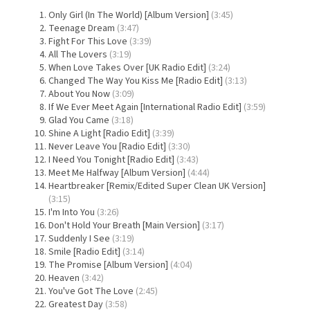
Only Girl (In The World) [Album Version]
(3:45)
Teenage Dream
(3:47)
Fight For This Love
(3:39)
All The Lovers
(3:19)
When Love Takes Over [UK Radio Edit]
(3:24)
Changed The Way You Kiss Me [Radio Edit]
(3:13)
About You Now
(3:09)
If We Ever Meet Again [International Radio Edit]
(3:59)
Glad You Came
(3:18)
Shine A Light [Radio Edit]
(3:39)
Never Leave You [Radio Edit]
(3:30)
I Need You Tonight [Radio Edit]
(3:43)
Meet Me Halfway [Album Version]
(4:44)
Heartbreaker [Remix/Edited Super Clean UK Version]
(3:15)
I'm Into You
(3:26)
Don't Hold Your Breath [Main Version]
(3:17)
Suddenly I See
(3:19)
Smile [Radio Edit]
(3:14)
The Promise [Album Version]
(4:04)
Heaven
(3:42)
You've Got The Love
(2:45)
Greatest Day
(3:58)