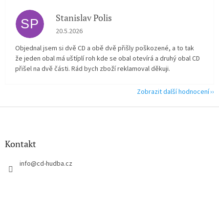
Stanislav Polis
SP
Hodnocení obchodu je 2 z 5 hvězdiček.
20.5.2026
Objednal jsem si dvě CD a obě dvě přišly poškozené, a to tak
že jeden obal má uštíplí roh kde se obal otevírá a druhý obal CD
přišel na dvě části. Rád bych zboží reklamoval děkuji.
Zobrazit další hodnocení
Z
á
p
a
Kontakt
t
í
info
@
cd-hudba.cz