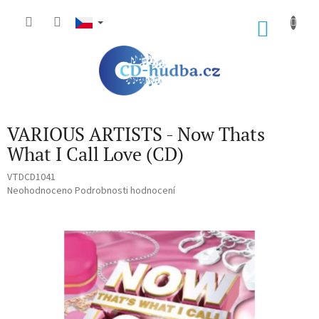
Přejít
na
NÁKU
obsah
KOŠÍK
VARIOUS ARTISTS - Now Thats
What I Call Love (CD)
VTDCD1041
Průměrné
Neohodnoceno
Podrobnosti hodnocení
hodnocení
produktu
je
0,0
z
5
hvězdiček.