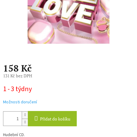
158 Kč
131 Kč bez DPH
Měrná
1 - 3 týdny
cena:
Možnosti doručení
Přidat do košíku
Hudební CD.