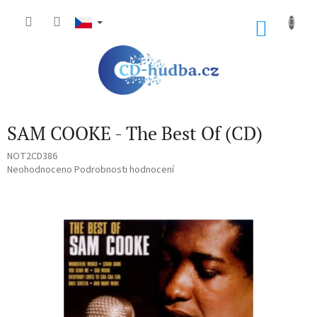
Přejít
na
NÁKU
obsah
KOŠÍK
SAM COOKE - The Best Of (CD)
NOT2CD386
Průměrné
Neohodnoceno
Podrobnosti hodnocení
hodnocení
produktu
je
0,0
z
5
hvězdiček.