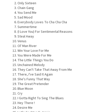
Only Sixteen
Chain Gang
You Send Me
Sad Mood
Everybody Loves To Cha Cha Cha
Summertime
(I Love You) For Sentimental Reasons
Steal Away
Venus
Ol' Man River
Win Your Love For Me
You Were Made For Me
The Little Things You Do
Unchained Melody
They Can't Take That Away From Me
There, I've Said It Again
She's Funny That Way
The Great Pretender
Blue Moon
Cry
I Gotta Right To Sing The Blues
Hey There !
Desire Me