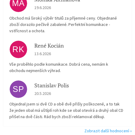
MA
Hodnocení obchodu je 5 z 5 hvězdiček.
19.6.2026
Obchod má široký výběr titulů za příjemné ceny. Objednané
zboží dorazilo pečlivě zabalené. Perfektní komunikace -
vstřícnost a ochota.
René Kocián
RK
Hodnocení obchodu je 5 z 5 hvězdiček.
13.6.2026
Vše proběhlo podle komunikace. Dobrá cena, nemám k
obchodu nejmenších výhrad.
Stanislav Polis
SP
Hodnocení obchodu je 2 z 5 hvězdiček.
20.5.2026
Objednal jsem si dvě CD a obě dvě přišly poškozené, a to tak
že jeden obal má uštíplí roh kde se obal otevírá a druhý obal CD
přišel na dvě části. Rád bych zboží reklamoval děkuji.
Zobrazit další hodnocení