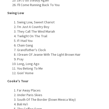
Let's Go Steady Again
I'll Come Running Back To You
Swing Low
Swing Low, Sweet Chariot
I'm Just A Country Boy
They Call The Wind Mariah
Twilight On The Trail
If I Had You
Chain Gang
Grandfather's Clock
I Dream Of Jeanie With The Light Brown Hair
Pray
Long, Long Ago
You Belong To Me
Goin' Home
Cooke's Tour
Far Away Places
Under Paris Skies
South Of The Border (Down Mexica Way)
Bali Ha'i