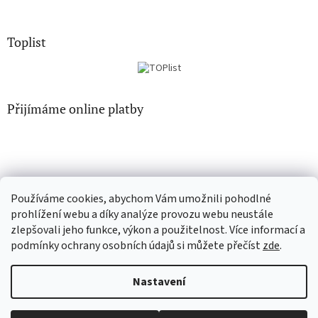
Toplist
Přijímáme online platby
Používáme cookies, abychom Vám umožnili pohodlné
EN-filmy.cz
CD-Soundtrack.cz
prohlížení webu a díky analýze provozu webu neustále
zlepšovali jeho funkce, výkon a použitelnost. Více informací a
podmínky ochrany osobních údajů si můžete přečíst
zde
.
Vytvořil Shoptet
Nastavení
Copyright 2026
CD-hudba.cz
. Všechna práva vyhrazena.
Upravit