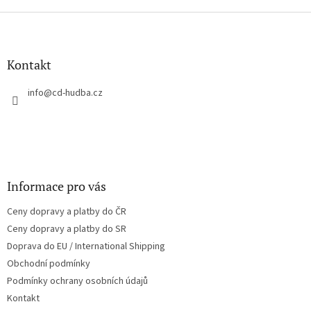
Z
á
p
a
Kontakt
t
í
info
@
cd-hudba.cz
Informace pro vás
Ceny dopravy a platby do ČR
Ceny dopravy a platby do SR
Doprava do EU / International Shipping
Obchodní podmínky
Podmínky ochrany osobních údajů
Kontakt