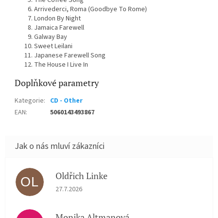
The Coffee Song
Arrivederci, Roma (Goodbye To Rome)
London By Night
Jamaica Farewell
Galway Bay
Sweet Leilani
Japanese Farewell Song
The House I Live In
Doplňkové parametry
Kategorie
:
CD - Other
EAN
:
5060143493867
Oldřich Linke
OL
Hodnocení obchodu je 5 z 5 hvězdiček.
27.7.2026
Monika Altmanová