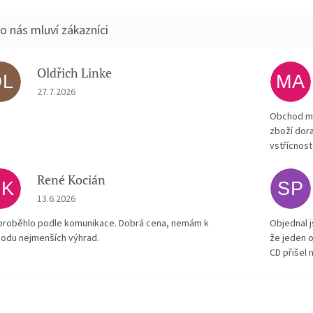
Oldřich Linke
OL
MA
Hodnocení obchodu je 5 z 5 hvězdiček.
27.7.2026
Obchod má
zboží dora
vstřícnost
René Kocián
RK
SP
Hodnocení obchodu je 5 z 5 hvězdiček.
13.6.2026
proběhlo podle komunikace. Dobrá cena, nemám k
Objednal j
odu nejmenších výhrad.
že jeden o
CD přišel 