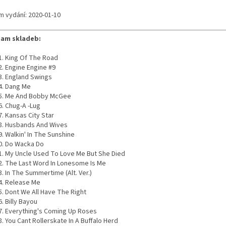
m vydání: 2020-01-10
am skladeb:
King Of The Road
Engine Engine #9
England Swings
Dang Me
Me And Bobby McGee
Chug-A -Lug
Kansas City Star
Husbands And Wives
Walkin' In The Sunshine
Do Wacka Do
My Uncle Used To Love Me But She Died
The Last Word In Lonesome Is Me
In The Summertime (Alt. Ver.)
Release Me
Dont We All Have The Right
Billy Bayou
Everything's Coming Up Roses
You Cant Rollerskate In A Buffalo Herd