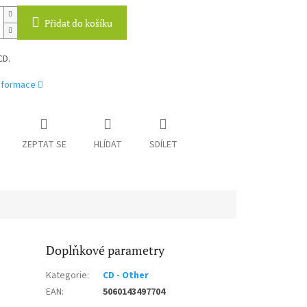
Přidat do košíku
CD.
informace
ZEPTAT SE
HLÍDAT
SDÍLET
Doplňkové parametry
Kategorie
:
CD - Other
EAN
:
5060143497704