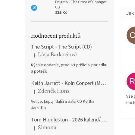
Enigma - The Cross of Changes
CD
235 Kč
Hodnocení produktů
The Script - The Script (CD)
Lívia Barkociová
|
Hodnocení produktu je 5 z 5 hvězdiček.
Rýchle dodanie, produkt prišiel v poriadku
a potešil.
Keith Jarrett - Koln Concert (Music CD)
Zdeněk Hons
|
Hodnocení produktu je 5 z 5 hvězdiček.
Vše 
Velice, kupuji další a další CD Keitha
obch
Jarretta
Tom Hiddleston - 2026 kalendář A3
Simona
|
Hodnocení produktu je 5 z 5 hvězdiček.