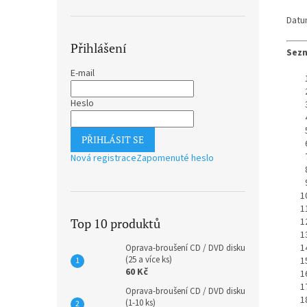
Datu
Přihlášení
Sezn
E-mail
Heslo
PŘIHLÁSIT SE
Nová registrace
Zapomenuté heslo
Top 10 produktů
Oprava-broušení CD / DVD disku
(25 a více ks)
60 Kč
Oprava-broušení CD / DVD disku
(1-10 ks)