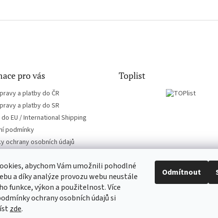
ace pro vás
Toplist
pravy a platby do ČR
pravy a platby do SR
do EU / International Shipping
í podmínky
y ochrany osobních údajů
ookies, abychom Vám umožnili pohodlné
Odmítnout
ebu a díky analýze provozu webu neustále
eho funkce, výkon a použitelnost. Více
EN-filmy.cz
CD-Soundtrack.cz
podmínky ochrany osobních údajů si
íst
zde
.