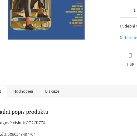
Hudební 
Detailní 
TISK
s
Hodnocení
Diskuze
ailní popis produktu
logové číslo: NOT2CD770
kód: 5060143497704