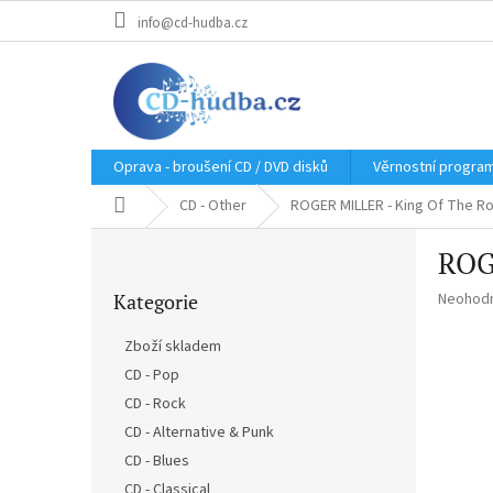
Přejít
info@cd-hudba.cz
na
obsah
Oprava - broušení CD / DVD disků
Věrnostní progra
Domů
CD - Other
ROGER MILLER - King Of The Ro
P
ROGE
o
Přeskočit
s
Průměr
Kategorie
Neohod
kategorie
t
hodnoce
r
produkt
Zboží skladem
a
je
CD - Pop
n
0,0
z
CD - Rock
n
5
í
CD - Alternative & Punk
hvězdič
p
CD - Blues
a
CD - Classical