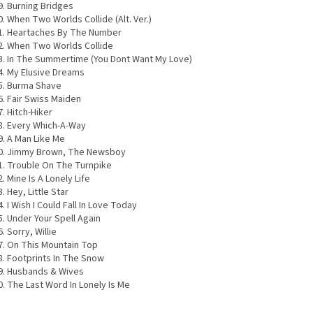
Burning Bridges
When Two Worlds Collide (Alt. Ver.)
Heartaches By The Number
When Two Worlds Collide
In The Summertime (You Dont Want My Love)
My Elusive Dreams
Burma Shave
Fair Swiss Maiden
Hitch-Hiker
Every Which-A-Way
A Man Like Me
Jimmy Brown, The Newsboy
Trouble On The Turnpike
Mine Is A Lonely Life
Hey, Little Star
I Wish I Could Fall In Love Today
Under Your Spell Again
Sorry, Willie
On This Mountain Top
Footprints In The Snow
Husbands & Wives
The Last Word In Lonely Is Me