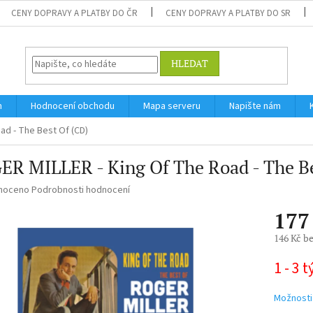
CENY DOPRAVY A PLATBY DO ČR
CENY DOPRAVY A PLATBY DO SR
HLEDAT
m
Hodnocení obchodu
Mapa serveru
Napište nám
ad - The Best Of (CD)
R MILLER - King Of The Road - The Be
né
noceno
Podrobnosti hodnocení
ní
177
u
146 Kč b
Měrná
1 - 3 
cena:
ek.
Možnosti