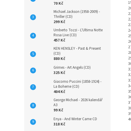
70 Kč
Michael Jackson (1958-2009) -
Thriller (CD)
299 Kč
Umberto Tozzi - L'Ultima Notte
Rosa Live (CD)
457 Kč
KEN HENSLEY - Past & Present
(CD)
880 Kč
Grimes - Art Angels (CD)
325 Kč
Giacomo Puccini (1858-1924) -
La Boheme (CD)
404 Kč
George Michael - 2026 kalendář
A3
99 Kč
Enya - And Winter Came CD
318 Kč