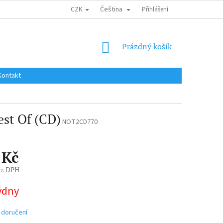
CZK
Čeština
DOPRAVA DO EU / INTERNATIONAL SHIPPING
Přihlášení
OBCHODNÍ PODMÍNKY
NÁKUPNÍ
Prázdný košík
KOŠÍK
Kontakt
st Of (CD)
NOT2CD770
 Kč
ez DPH
týdny
 doručení