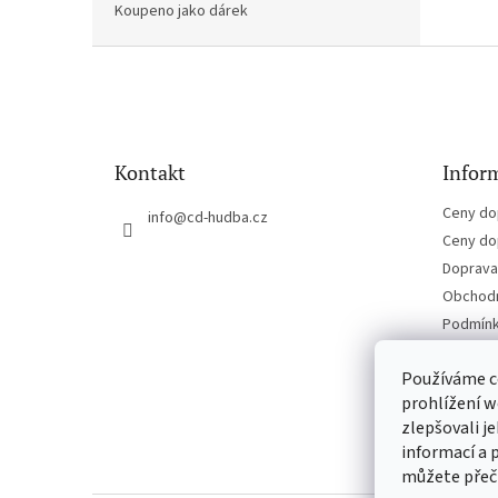
Koupeno jako dárek
Z
á
p
a
t
Kontakt
Inform
í
Ceny do
info
@
cd-hudba.cz
Ceny do
Doprava 
Obchodn
Podmínk
Kontakt
Používáme c
prohlížení w
zlepšovali j
informací a 
můžete přeč