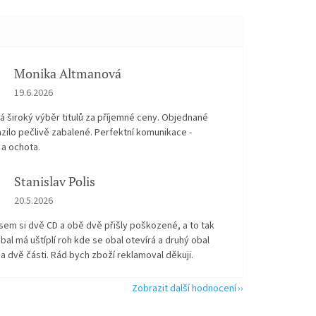
Monika Altmanová
Hodnocení obchodu je 5 z 5 hvězdiček.
19.6.2026
 široký výběr titulů za příjemné ceny. Objednané
zilo pečlivě zabalené. Perfektní komunikace -
 a ochota.
Stanislav Polis
Hodnocení obchodu je 2 z 5 hvězdiček.
20.5.2026
sem si dvě CD a obě dvě přišly poškozené, a to tak
bal má uštíplí roh kde se obal otevírá a druhý obal
na dvě části. Rád bych zboží reklamoval děkuji.
Zobrazit další hodnocení