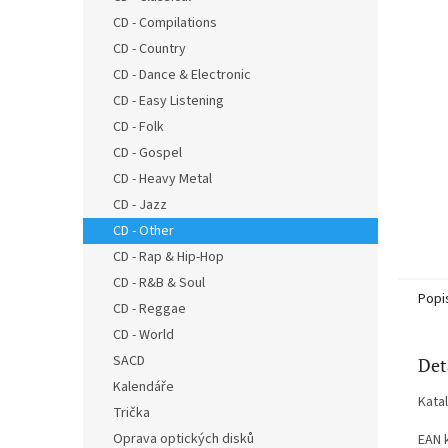
n
CD - Compilations
e
CD - Country
l
CD - Dance & Electronic
CD - Easy Listening
CD - Folk
CD - Gospel
CD - Heavy Metal
CD - Jazz
CD - Other
CD - Rap & Hip-Hop
CD - R&B & Soul
Popi
CD - Reggae
CD - World
SACD
Det
Kalendáře
Kata
Trička
Oprava optických disků
EAN 