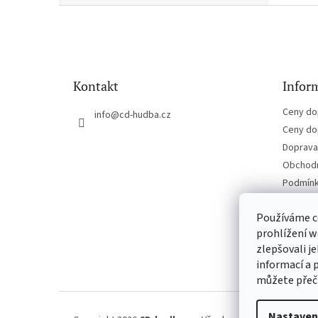
Z
á
p
a
t
Kontakt
Inform
í
Ceny do
info
@
cd-hudba.cz
Ceny do
Doprava 
Obchodn
Podmínk
Kontakt
Používáme c
prohlížení w
zlepšovali j
informací a 
můžete přeč
Nastaven