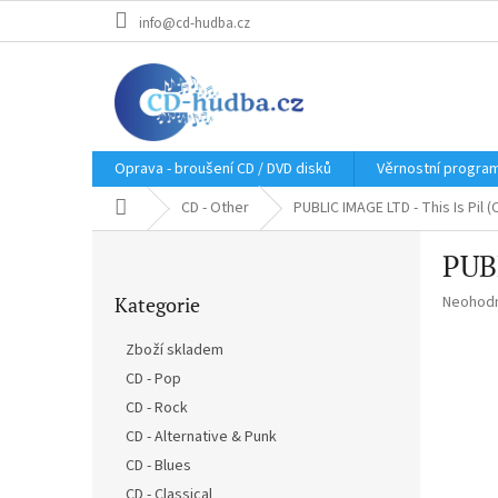
Přejít
info@cd-hudba.cz
na
obsah
Oprava - broušení CD / DVD disků
Věrnostní progra
Domů
CD - Other
PUBLIC IMAGE LTD - This Is Pil (
P
PUBL
o
Přeskočit
s
Průměr
Kategorie
Neohod
kategorie
t
hodnoce
r
produkt
Zboží skladem
a
je
CD - Pop
n
0,0
z
CD - Rock
n
5
í
CD - Alternative & Punk
hvězdič
p
CD - Blues
a
CD - Classical