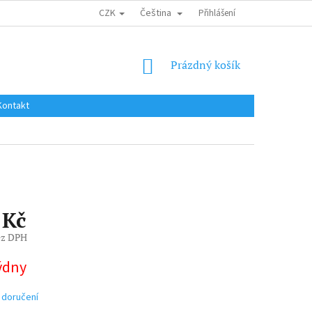
CZK
Čeština
DOPRAVA DO EU / INTERNATIONAL SHIPPING
Přihlášení
OBCHODNÍ PODMÍNKY
NÁKUPNÍ
Prázdný košík
KOŠÍK
Kontakt
 Kč
ez DPH
týdny
 doručení