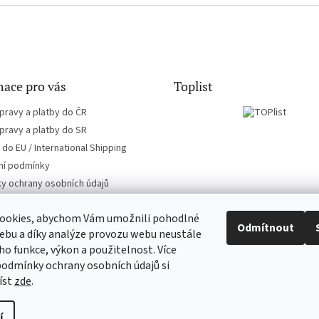
ace pro vás
Toplist
pravy a platby do ČR
pravy a platby do SR
do EU / International Shipping
í podmínky
y ochrany osobních údajů
ookies, abychom Vám umožnili pohodlné
Odmítnout
ebu a díky analýze provozu webu neustále
eho funkce, výkon a použitelnost. Více
EN-filmy.cz
CD-Soundtrack.cz
podmínky ochrany osobních údajů si
íst
zde
.
í