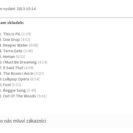
m vydání: 2013-10-14
am skladeb:
This Is PiL
(3:39)
One Drop
(4:52)
Deeper Water
(6:08)
Terra-Gate
(3:48)
Human
(6:02)
I Must Be Dreaming
(4:14)
It Said That
(4:09)
The Room I Am In
(3:07)
Lollipop Opera
(6:54)
Fool
(5:52)
Reggie Song
(5:49)
Out Of The Woods
(9:41)