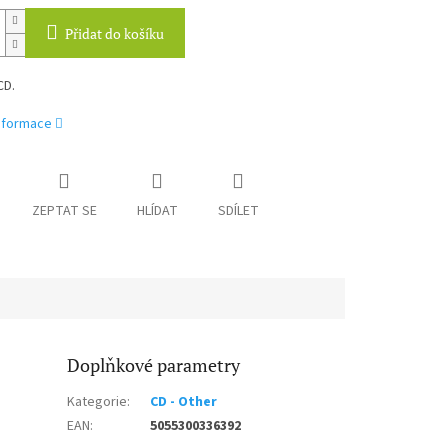
Přidat do košíku
CD.
informace
ZEPTAT SE
HLÍDAT
SDÍLET
Doplňkové parametry
Kategorie
:
CD - Other
EAN
:
5055300336392