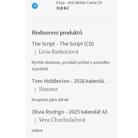
Enya - And Winter Came CD
318 Kč
Hodnocení produktů
The Script - The Script (CD)
Lívia Barkociová
|
Hodnocení produktu je 5 z 5 hvězdiček.
Rýchle dodanie, produkt prišiel v poriadku
a potešil.
Tom Hiddleston - 2026 kalendář A3
Simona
|
Hodnocení produktu je 5 z 5 hvězdiček.
Koupeno jako dárek
Olivia Rodrigo - 2025 kalendář A3
Vera Chocholačová
|
Hodnocení produktu je 5 z 5 hvězdiček.
Velice