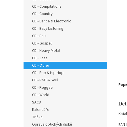
n
CD - Compilations
e
CD - Country
l
CD - Dance & Electronic
CD - Easy Listening
CD - Folk
CD - Gospel
CD - Heavy Metal
CD - Jazz
CD - Other
CD - Rap & Hip-Hop
CD - R&B & Soul
Popi
CD - Reggae
CD - World
SACD
Det
Kalendáře
Kata
Trička
Oprava optických disků
EAN 