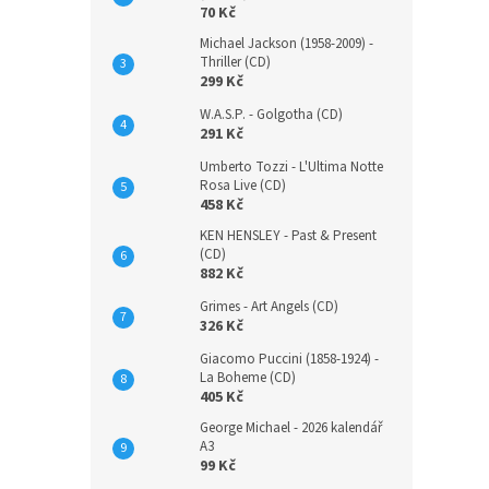
70 Kč
Michael Jackson (1958-2009) -
Thriller (CD)
299 Kč
W.A.S.P. - Golgotha (CD)
291 Kč
Umberto Tozzi - L'Ultima Notte
Rosa Live (CD)
458 Kč
KEN HENSLEY - Past & Present
(CD)
882 Kč
Grimes - Art Angels (CD)
326 Kč
Giacomo Puccini (1858-1924) -
La Boheme (CD)
405 Kč
George Michael - 2026 kalendář
A3
99 Kč