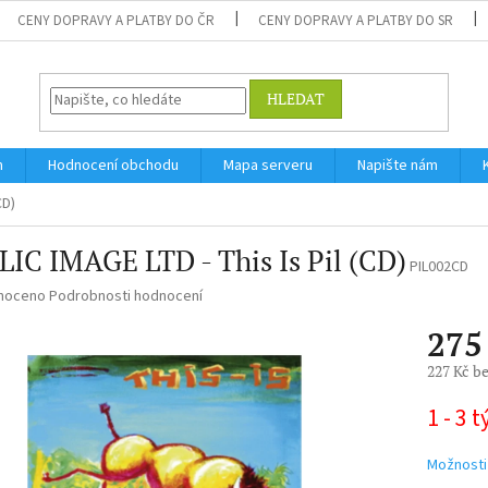
CENY DOPRAVY A PLATBY DO ČR
CENY DOPRAVY A PLATBY DO SR
HLEDAT
m
Hodnocení obchodu
Mapa serveru
Napište nám
CD)
IC IMAGE LTD - This Is Pil (CD)
PIL002CD
né
noceno
Podrobnosti hodnocení
ní
275
u
227 Kč b
Měrná
1 - 3 
cena:
ek.
Možnosti