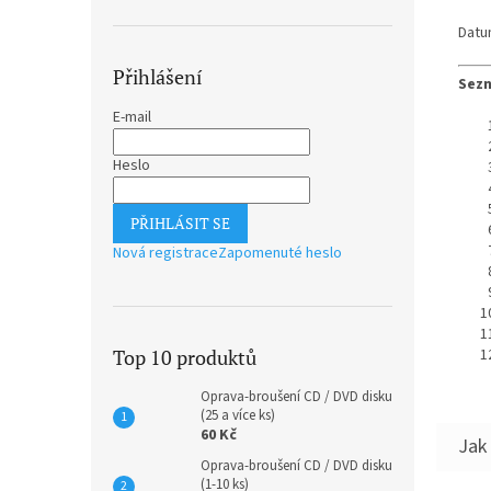
Datu
Přihlášení
Sezn
E-mail
Heslo
PŘIHLÁSIT SE
Nová registrace
Zapomenuté heslo
Top 10 produktů
Oprava-broušení CD / DVD disku
(25 a více ks)
60 Kč
Oprava-broušení CD / DVD disku
(1-10 ks)