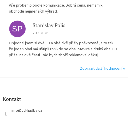
Vše proběhlo podle komunikace. Dobrá cena, nemám k
obchodu nejmenších výhrad.
Stanislav Polis
SP
Hodnocení obchodu je 2 z 5 hvězdiček.
20.5.2026
Objednal jsem si dvě CD a obě dvě přišly poškozené, a to tak
že jeden obal má uštíplí roh kde se obal otevírá a druhý obal CD
přišel na dvě části. Rád bych zboží reklamoval děkuji.
Zobrazit další hodnocení
Z
á
p
a
Kontakt
t
í
info
@
cd-hudba.cz