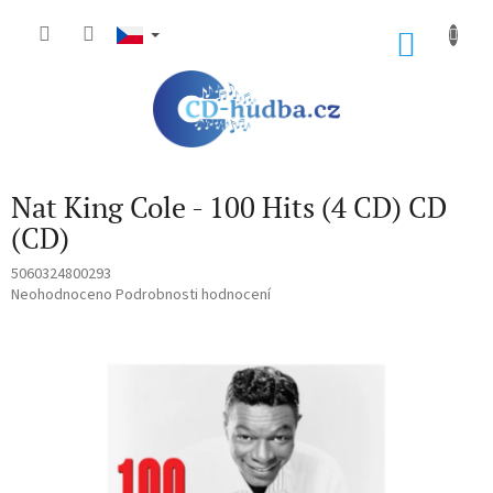
Přejít
na
NÁKU
obsah
KOŠÍK
Nat King Cole - 100 Hits (4 CD) CD
(CD)
5060324800293
Průměrné
Neohodnoceno
Podrobnosti hodnocení
hodnocení
produktu
je
0,0
z
5
hvězdiček.