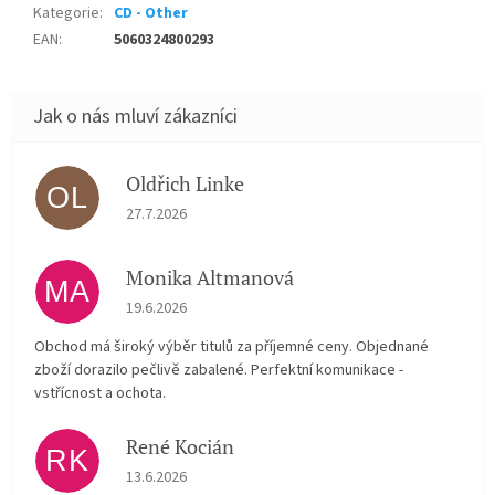
Kategorie
:
CD - Other
EAN
:
5060324800293
Oldřich Linke
OL
Hodnocení obchodu je 5 z 5 hvězdiček.
27.7.2026
Monika Altmanová
MA
Hodnocení obchodu je 5 z 5 hvězdiček.
19.6.2026
Obchod má široký výběr titulů za příjemné ceny. Objednané
zboží dorazilo pečlivě zabalené. Perfektní komunikace -
vstřícnost a ochota.
René Kocián
RK
Hodnocení obchodu je 5 z 5 hvězdiček.
13.6.2026