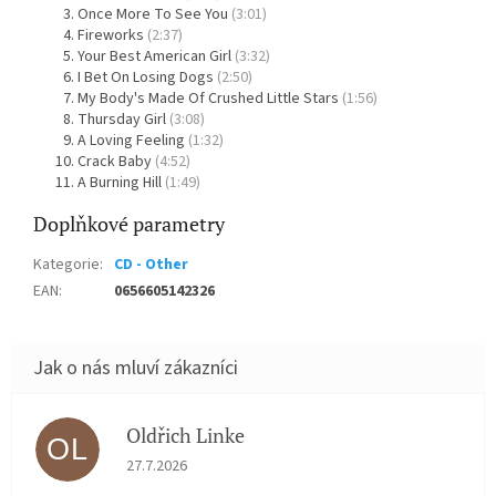
Once More To See You
(3:01)
Fireworks
(2:37)
Your Best American Girl
(3:32)
I Bet On Losing Dogs
(2:50)
My Body's Made Of Crushed Little Stars
(1:56)
Thursday Girl
(3:08)
A Loving Feeling
(1:32)
Crack Baby
(4:52)
A Burning Hill
(1:49)
Doplňkové parametry
Kategorie
:
CD - Other
EAN
:
0656605142326
Oldřich Linke
OL
Hodnocení obchodu je 5 z 5 hvězdiček.
27.7.2026