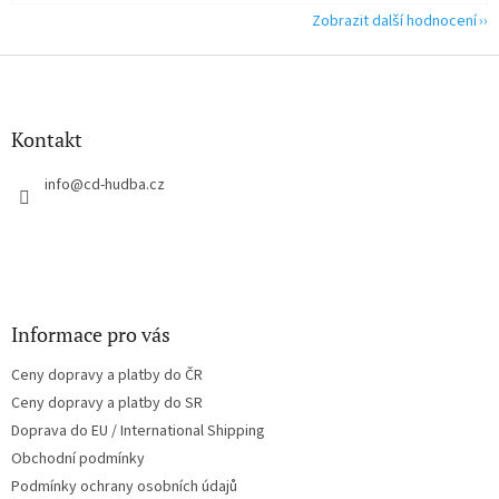
Zobrazit další hodnocení
Z
á
p
a
Kontakt
t
í
info
@
cd-hudba.cz
Informace pro vás
Ceny dopravy a platby do ČR
Ceny dopravy a platby do SR
Doprava do EU / International Shipping
Obchodní podmínky
Podmínky ochrany osobních údajů