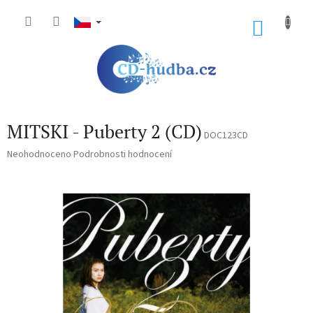
Přejít
na
NÁKU
obsah
KOŠÍK
MITSKI - Puberty 2 (CD)
DOC123CD
Průměrné
Neohodnoceno
Podrobnosti hodnocení
hodnocení
produktu
je
0,0
z
5
hvězdiček.