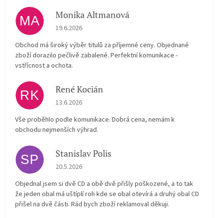
Monika Altmanová
MA
Hodnocení obchodu je 5 z 5 hvězdiček.
19.6.2026
Obchod má široký výběr titulů za příjemné ceny. Objednané
zboží dorazilo pečlivě zabalené. Perfektní komunikace -
vstřícnost a ochota.
René Kocián
RK
Hodnocení obchodu je 5 z 5 hvězdiček.
13.6.2026
Vše proběhlo podle komunikace. Dobrá cena, nemám k
obchodu nejmenších výhrad.
Stanislav Polis
SP
Hodnocení obchodu je 2 z 5 hvězdiček.
20.5.2026
Objednal jsem si dvě CD a obě dvě přišly poškozené, a to tak
že jeden obal má uštíplí roh kde se obal otevírá a druhý obal CD
přišel na dvě části. Rád bych zboží reklamoval děkuji.