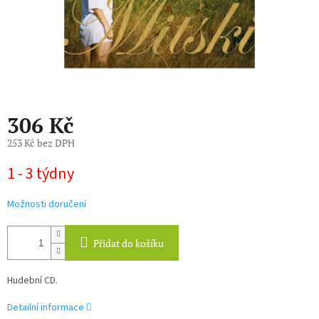
306 Kč
253 Kč bez DPH
Měrná
1 - 3 týdny
cena:
Možnosti doručení
Přidat do košíku
Hudební CD.
Detailní informace