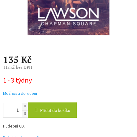
135 Kč
112 Kč bez DPH
Měrná
1 - 3 týdny
cena:
Možnosti doručení
Přidat do košíku
Hudební CD.