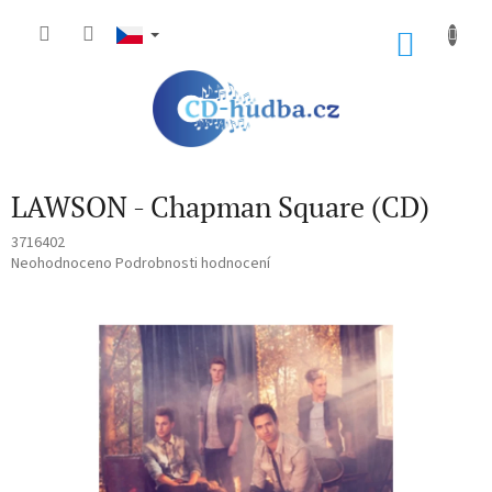
Přejít
na
NÁKU
obsah
KOŠÍK
LAWSON - Chapman Square (CD)
3716402
Průměrné
Neohodnoceno
Podrobnosti hodnocení
hodnocení
produktu
je
0,0
z
5
hvězdiček.