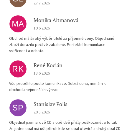
Hodnocení obchodu je 5 z 5 hvězdiček.
27.7.2026
Monika Altmanová
MA
Hodnocení obchodu je 5 z 5 hvězdiček.
19.6.2026
Obchod má široký výběr titulů za příjemné ceny. Objednané
zboží dorazilo pečlivě zabalené. Perfektní komunikace -
vstřícnost a ochota.
René Kocián
RK
Hodnocení obchodu je 5 z 5 hvězdiček.
13.6.2026
Vše proběhlo podle komunikace. Dobrá cena, nemám k
obchodu nejmenších výhrad.
Stanislav Polis
SP
Hodnocení obchodu je 2 z 5 hvězdiček.
20.5.2026
Objednal jsem si dvě CD a obě dvě přišly poškozené, a to tak
že jeden obal má uštíplí roh kde se obal otevírá a druhý obal CD