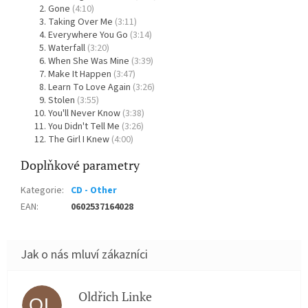
Gone
(4:10)
Taking Over Me
(3:11)
Everywhere You Go
(3:14)
Waterfall
(3:20)
When She Was Mine
(3:39)
Make It Happen
(3:47)
Learn To Love Again
(3:26)
Stolen
(3:55)
You'll Never Know
(3:38)
You Didn't Tell Me
(3:26)
The Girl I Knew
(4:00)
Doplňkové parametry
Kategorie
:
CD - Other
EAN
:
0602537164028
Oldřich Linke
OL