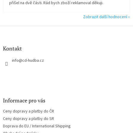
přišel na dvě části. Rád bych zboží reklamoval děkuji.
Zobrazit další hodnocení
Z
á
p
a
Kontakt
t
í
info
@
cd-hudba.cz
Informace pro vás
Ceny dopravy a platby do ČR
Ceny dopravy a platby do SR
Doprava do EU / International Shipping