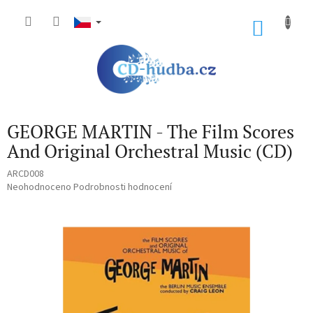
Přejít
na
NÁKU
obsah
KOŠÍK
GEORGE MARTIN - The Film Scores
And Original Orchestral Music (CD)
ARCD008
Průměrné
Neohodnoceno
Podrobnosti hodnocení
hodnocení
produktu
je
0,0
z
5
hvězdiček.