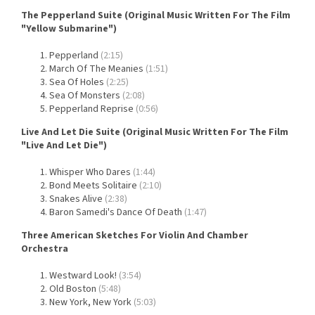
The Pepperland Suite (Original Music Written For The Film
"Yellow Submarine")
Pepperland
(2:15)
March Of The Meanies
(1:51)
Sea Of Holes
(2:25)
Sea Of Monsters
(2:08)
Pepperland Reprise
(0:56)
Live And Let Die Suite (Original Music Written For The Film
"Live And Let Die")
Whisper Who Dares
(1:44)
Bond Meets Solitaire
(2:10)
Snakes Alive
(2:38)
Baron Samedi's Dance Of Death
(1:47)
Three American Sketches For Violin And Chamber
Orchestra
Westward Look!
(3:54)
Old Boston
(5:48)
New York, New York
(5:03)