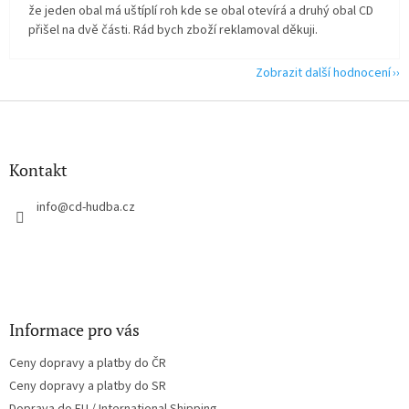
že jeden obal má uštíplí roh kde se obal otevírá a druhý obal CD
přišel na dvě části. Rád bych zboží reklamoval děkuji.
Zobrazit další hodnocení
Z
á
p
a
Kontakt
t
í
info
@
cd-hudba.cz
Informace pro vás
Ceny dopravy a platby do ČR
Ceny dopravy a platby do SR