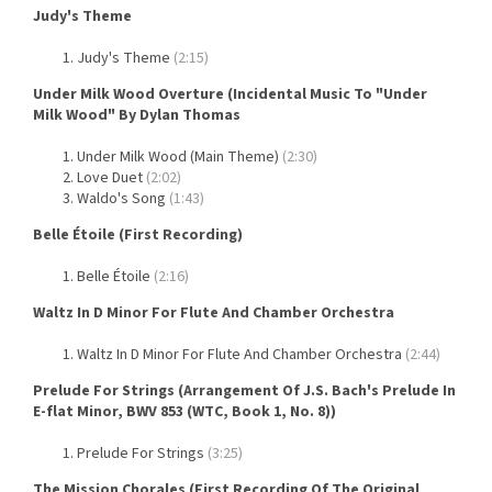
Judy's Theme
Judy's Theme
(2:15)
Under Milk Wood Overture (Incidental Music To "Under
Milk Wood" By Dylan Thomas
Under Milk Wood (Main Theme)
(2:30)
Love Duet
(2:02)
Waldo's Song
(1:43)
Belle Étoile (First Recording)
Belle Étoile
(2:16)
Waltz In D Minor For Flute And Chamber Orchestra
Waltz In D Minor For Flute And Chamber Orchestra
(2:44)
Prelude For Strings (Arrangement Of J.S. Bach's Prelude In
E-flat Minor, BWV 853 (WTC, Book 1, No. 8))
Prelude For Strings
(3:25)
The Mission Chorales (First Recording Of The Original