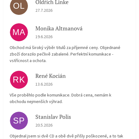
Oldřich Linke
OL
Hodnocení obchodu je 5 z 5 hvězdiček.
27.7.2026
Monika Altmanová
MA
Hodnocení obchodu je 5 z 5 hvězdiček.
19.6.2026
Obchod má široký výběr titulů za příjemné ceny. Objednané
zboží dorazilo pečlivě zabalené. Perfektní komunikace -
vstřícnost a ochota.
René Kocián
RK
Hodnocení obchodu je 5 z 5 hvězdiček.
13.6.2026
Vše proběhlo podle komunikace. Dobrá cena, nemám k
obchodu nejmenších výhrad.
Stanislav Polis
SP
Hodnocení obchodu je 2 z 5 hvězdiček.
20.5.2026
Objednal jsem si dvě CD a obě dvě přišly poškozené, a to tak