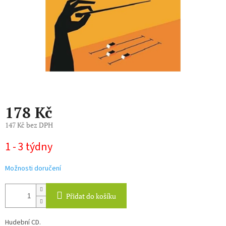
178 Kč
147 Kč bez DPH
Měrná
1 - 3 týdny
cena:
Možnosti doručení
Přidat do košíku
Hudební CD.