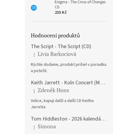
Enigma - The Cross of Changes
CD
235 Kč
Hodnocení produktů
The Script - The Script (CD)
Lívia Barkociová
|
Hodnocení produktu je 5 z 5 hvězdiček.
Rýchle dodanie, produkt prišiel v poriadku
a potešil.
Keith Jarrett - Koln Concert (Music CD)
Zdeněk Hons
|
Hodnocení produktu je 5 z 5 hvězdiček.
Velice, kupuji další a další CD Keitha
Jarretta
Tom Hiddleston - 2026 kalendář A3
Simona
|
Hodnocení produktu je 5 z 5 hvězdiček.