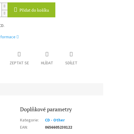
Přidat do košíku
CD.
informace
ZEPTAT SE
HLÍDAT
SDÍLET
Doplňkové parametry
Kategorie
:
CD - Other
EAN
:
0656605230122