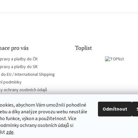
ace pro vás
Toplist
pravy a platby do ČR
pravy a platby do SR
do EU / International Shipping
í podmínky
y ochrany osobních údajů
ookies, abychom Vám umožnili pohodlné
Odmítnout
ebu a díky analýze provozu webu neustále
eho funkce, výkon a použitelnost. Více
EN-filmy.cz
CD-Soundtrack.cz
podmínky ochrany osobních údajů si
íst
zde
.