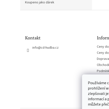
Koupeno jako dárek
Z
á
p
a
t
Kontakt
Inform
í
Ceny do
info
@
cd-hudba.cz
Ceny do
Doprava 
Obchodn
Podmínk
Kontakt
Používáme c
prohlížení w
zlepšovali j
informací a 
můžete přeč