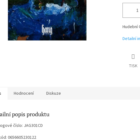
Hudební 
Detailní 
TISK
s
Hodnocení
Diskuze
ailní popis produktu
logové číslo: JAG301CD
kód: 0656605230122