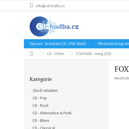
Přejít
info@cd-hudba.cz
na
obsah
Oprava - broušení CD / DVD disků
Věrnostní progra
Domů
CD - Other
FOXYGEN - Hang (CD)
P
FOX
o
Přeskočit
s
Průměr
Kategorie
Neohod
kategorie
t
hodnoce
r
produkt
Zboží skladem
a
je
CD - Pop
n
0,0
z
CD - Rock
n
5
í
CD - Alternative & Punk
hvězdič
p
CD - Blues
a
CD - Classical