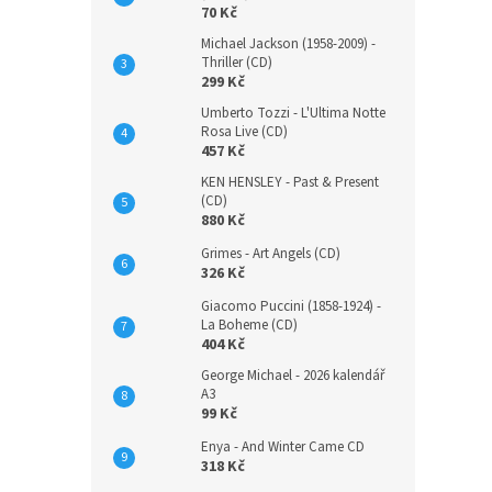
70 Kč
Michael Jackson (1958-2009) -
Thriller (CD)
299 Kč
Umberto Tozzi - L'Ultima Notte
Rosa Live (CD)
457 Kč
KEN HENSLEY - Past & Present
(CD)
880 Kč
Grimes - Art Angels (CD)
326 Kč
Giacomo Puccini (1858-1924) -
La Boheme (CD)
404 Kč
George Michael - 2026 kalendář
A3
99 Kč
Enya - And Winter Came CD
318 Kč