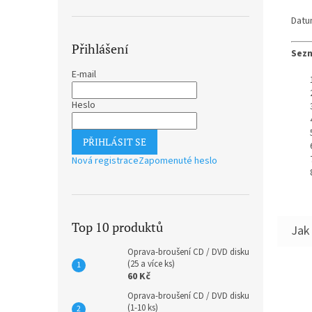
Datu
Přihlášení
Sezn
E-mail
Heslo
PŘIHLÁSIT SE
Nová registrace
Zapomenuté heslo
Top 10 produktů
Oprava-broušení CD / DVD disku
(25 a více ks)
60 Kč
Oprava-broušení CD / DVD disku
(1-10 ks)