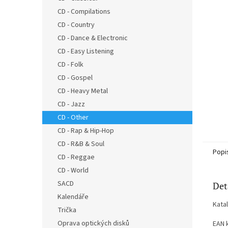
n
CD - Compilations
e
CD - Country
l
CD - Dance & Electronic
CD - Easy Listening
CD - Folk
CD - Gospel
CD - Heavy Metal
CD - Jazz
CD - Other
CD - Rap & Hip-Hop
CD - R&B & Soul
Popi
CD - Reggae
CD - World
SACD
Det
Kalendáře
Kata
Trička
Oprava optických disků
EAN 