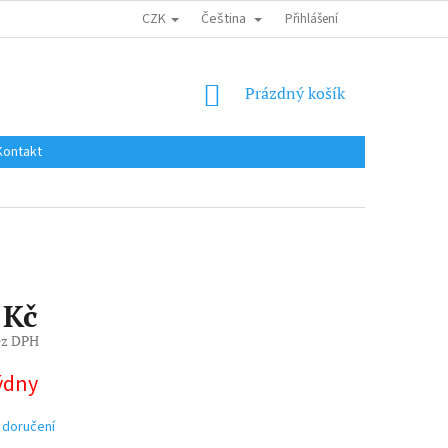
CZK
Čeština
DOPRAVA DO EU / INTERNATIONAL SHIPPING
Přihlášení
OBCHODNÍ PODMÍNKY
NÁKUPNÍ
Prázdný košík
KOŠÍK
Kontakt
 Kč
ez DPH
týdny
 doručení