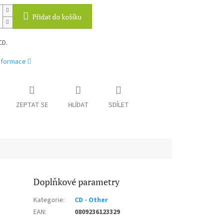
Přidat do košíku
CD.
informace
ZEPTAT SE
HLÍDAT
SDÍLET
Doplňkové parametry
Kategorie
:
CD - Other
EAN
:
0809236123329