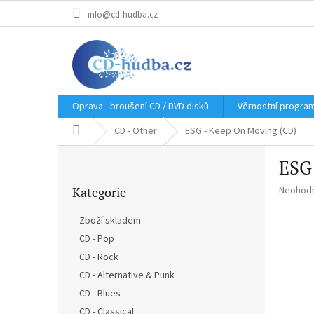
Přejít
info@cd-hudba.cz
na
obsah
Oprava - broušení CD / DVD disků
Věrnostní progra
Domů
CD - Other
ESG - Keep On Moving (CD)
P
ESG
o
Přeskočit
s
Průměr
Kategorie
Neohod
kategorie
t
hodnoce
r
produkt
Zboží skladem
a
je
CD - Pop
n
0,0
z
CD - Rock
n
5
í
CD - Alternative & Punk
hvězdič
p
CD - Blues
a
CD - Classical