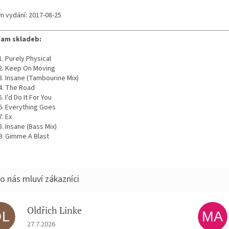
m vydání: 2017-08-25
am skladeb:
Purely Physical
Keep On Moving
Insane (Tambourine Mix)
The Road
I'd Do It For You
Everything Goes
Ex
Insane (Bass Mix)
Gimme A Blast
Oldřich Linke
OL
MA
Hodnocení obchodu je 5 z 5 hvězdiček.
27.7.2026