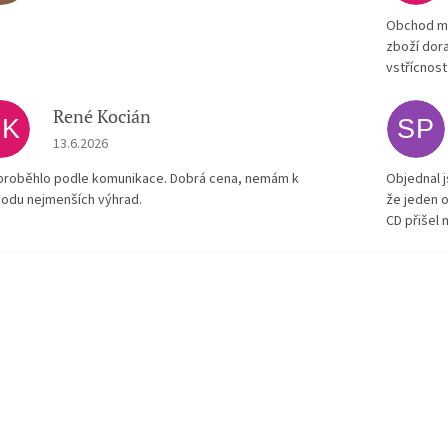
Obchod má
zboží dora
vstřícnost
René Kocián
RK
SP
Hodnocení obchodu je 5 z 5 hvězdiček.
13.6.2026
proběhlo podle komunikace. Dobrá cena, nemám k
Objednal j
odu nejmenších výhrad.
že jeden o
CD přišel 