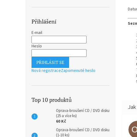
Datu
Přihlášení
Sezn
E-mail
Heslo
PŘIHLÁSIT SE
Nová registrace
Zapomenuté heslo
Top 10 produktů
Oprava-broušení CD / DVD disku
(25 a více ks)
60 Kč
Oprava-broušení CD / DVD disku
(1-10 ks)