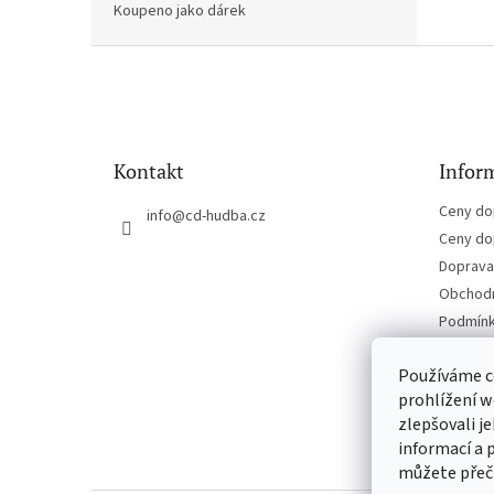
Koupeno jako dárek
Z
á
p
a
t
Kontakt
Inform
í
Ceny do
info
@
cd-hudba.cz
Ceny do
Doprava 
Obchodn
Podmínk
Kontakt
Používáme c
prohlížení w
zlepšovali j
informací a 
můžete přeč