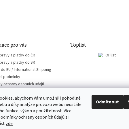
ace pro vás
Toplist
pravy a platby do ČR
pravy a platby do SR
do EU / International Shipping
í podmínky
y ochrany osobních údajů
ookies, abychom Vám umožnili pohodlné
Odmítnout
ebu a díky analýze provozu webu neustále
eho funkce, výkon a použitelnost. Více
EN-filmy.cz
CD-Soundtrack.cz
podmínky ochrany osobních údajů si
íst
zde
.