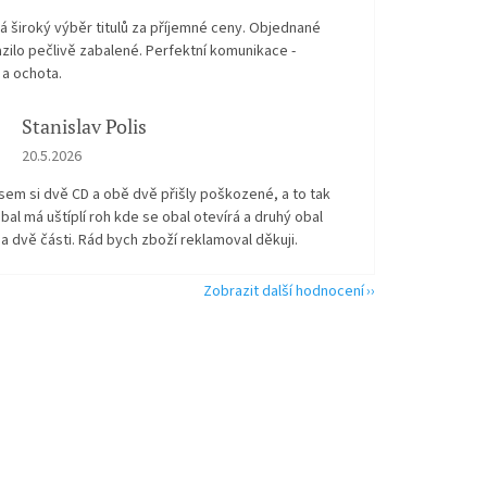
 široký výběr titulů za příjemné ceny. Objednané
zilo pečlivě zabalené. Perfektní komunikace -
 a ochota.
Stanislav Polis
Hodnocení obchodu je 2 z 5 hvězdiček.
20.5.2026
sem si dvě CD a obě dvě přišly poškozené, a to tak
bal má uštíplí roh kde se obal otevírá a druhý obal
na dvě části. Rád bych zboží reklamoval děkuji.
Zobrazit další hodnocení