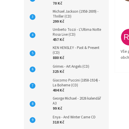
70 Kč
Michael Jackson (1958-2009) -
Thriller (CD)
299 Kč
Umberto Tozzi - L'Ultima Notte
Rosa Live (CD)
457 Kč
KEN HENSLEY - Past & Present
Vše 
(CD)
obch
880 Kč
Grimes - Art Angels (CD)
325 Kč
Giacomo Puccini (1858-1924) -
La Boheme (CD)
404 Kč
George Michael - 2026 kalendář
A3
99 Kč
Enya - And Winter Came CD
318 Kč