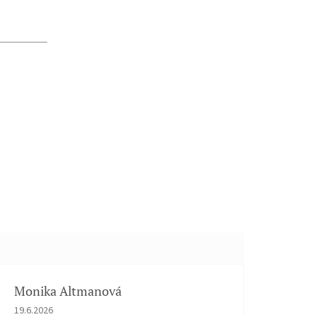
Monika Altmanová
Hodnocení obchodu je 5 z 5 hvězdiček.
19.6.2026