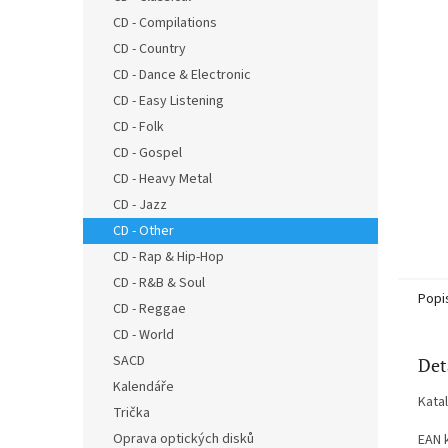
n
CD - Compilations
e
CD - Country
l
CD - Dance & Electronic
CD - Easy Listening
CD - Folk
CD - Gospel
CD - Heavy Metal
CD - Jazz
CD - Other
CD - Rap & Hip-Hop
CD - R&B & Soul
Popi
CD - Reggae
CD - World
SACD
Det
Kalendáře
Kata
Trička
Oprava optických disků
EAN 