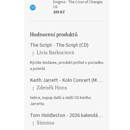
Enigma - The Cross of Changes
CD
235 Kč
Hodnocení produktů
The Script - The Script (CD)
Lívia Barkociová
|
Hodnocení produktu je 5 z 5 hvězdiček.
Rýchle dodanie, produkt prišiel v poriadku
a potešil.
Keith Jarrett - Koln Concert (Music CD)
Zdeněk Hons
|
Hodnocení produktu je 5 z 5 hvězdiček.
Velice, kupuji další a další CD Keitha
Jarretta
Tom Hiddleston - 2026 kalendář A3
Simona
|
Hodnocení produktu je 5 z 5 hvězdiček.