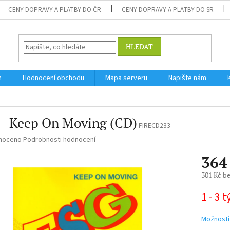
CENY DOPRAVY A PLATBY DO ČR
CENY DOPRAVY A PLATBY DO SR
HLEDAT
m
Hodnocení obchodu
Mapa serveru
Napište nám
 - Keep On Moving (CD)
FIRECD233
né
noceno
Podrobnosti hodnocení
ní
364
u
301 Kč b
Měrná
1 - 3 
cena:
ek.
Možnosti