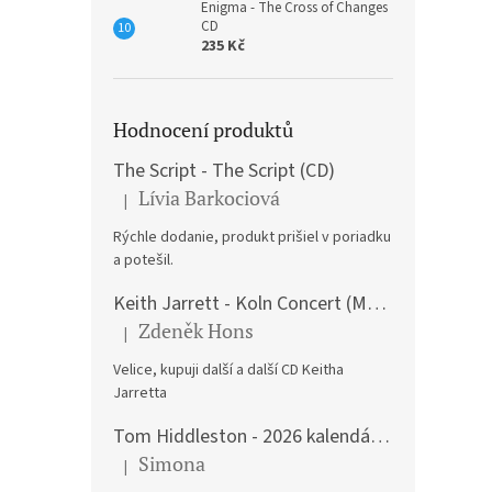
Enigma - The Cross of Changes
CD
235 Kč
Hodnocení produktů
The Script - The Script (CD)
Lívia Barkociová
|
Hodnocení produktu je 5 z 5 hvězdiček.
Rýchle dodanie, produkt prišiel v poriadku
a potešil.
Keith Jarrett - Koln Concert (Music CD)
Zdeněk Hons
|
Hodnocení produktu je 5 z 5 hvězdiček.
Velice, kupuji další a další CD Keitha
Jarretta
Tom Hiddleston - 2026 kalendář A3
Simona
|
Hodnocení produktu je 5 z 5 hvězdiček.