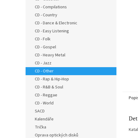
n
CD - Compilations
e
CD - Country
l
CD - Dance & Electronic
CD - Easy Listening
CD - Folk
CD - Gospel
CD - Heavy Metal
CD - Jazz
CD - Other
CD - Rap & Hip-Hop
CD - R&B & Soul
CD - Reggae
Popi
CD - World
SACD
Det
Kalendáře
Trička
Kata
Oprava optických disků