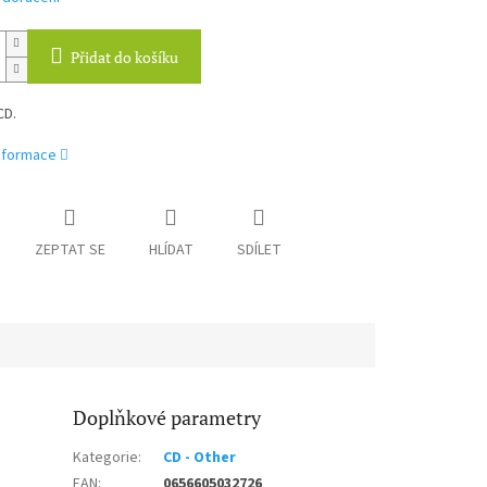
Přidat do košíku
CD.
informace
ZEPTAT SE
HLÍDAT
SDÍLET
Doplňkové parametry
Kategorie
:
CD - Other
EAN
:
0656605032726