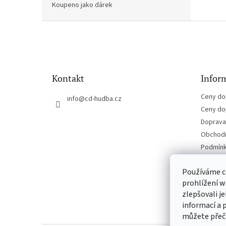
Koupeno jako dárek
Z
á
p
a
t
Kontakt
Inform
í
Ceny do
info
@
cd-hudba.cz
Ceny do
Doprava 
Obchodn
Podmínk
Kontakt
Používáme c
prohlížení w
zlepšovali j
informací a 
můžete přeč