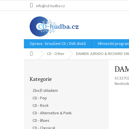
Přejít
info@cd-hudba.cz
na
obsah
Oprava - broušení CD / DVD disků
Věrnostní progra
Domů
CD - Other
DAMIEN JURADO & RICHARD SWIFT
P
DAM
o
Přeskočit
s
Kategorie
SC327C
kategorie
t
Průměr
Neohod
r
hodnoce
Zboží skladem
a
produkt
CD - Pop
n
je
0,0
CD - Rock
n
z
í
CD - Alternative & Punk
5
p
CD - Blues
hvězdič
a
CD - Classical