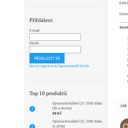
EAN 
Datu
Přihlášení
Sezn
E-mail
Heslo
PŘIHLÁSIT SE
Nová registrace
Zapomenuté heslo
Top 10 produktů
Oprava-broušení CD / DVD disku
(25 a více ks)
60 Kč
Oprava-broušení CD / DVD disku
(1-10 ks)