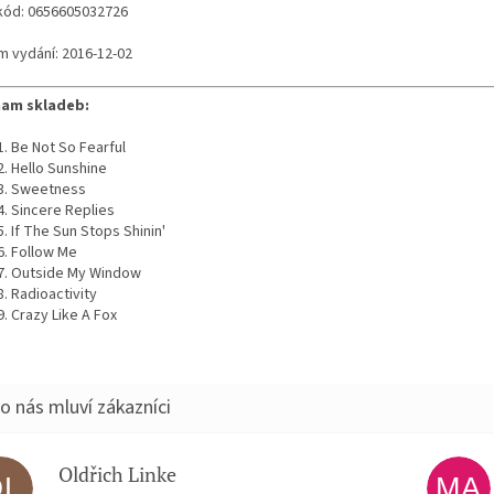
kód: 0656605032726
m vydání: 2016-12-02
am skladeb:
Be Not So Fearful
Hello Sunshine
Sweetness
Sincere Replies
If The Sun Stops Shinin'
Follow Me
Outside My Window
Radioactivity
Crazy Like A Fox
Oldřich Linke
OL
MA