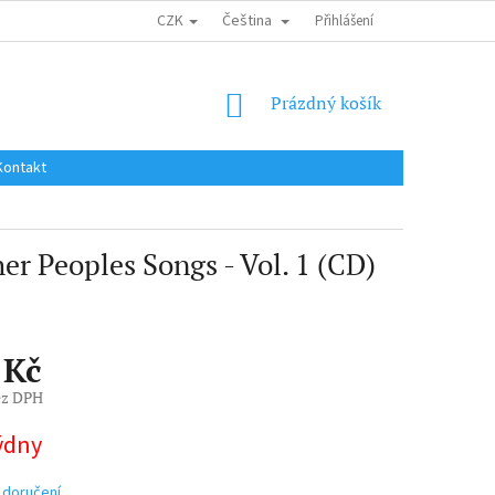
CZK
Čeština
DOPRAVA DO EU / INTERNATIONAL SHIPPING
Přihlášení
OBCHODNÍ PODMÍNKY
NÁKUPNÍ
Prázdný košík
KOŠÍK
Kontakt
Peoples Songs - Vol. 1 (CD)
 Kč
ez DPH
týdny
 doručení