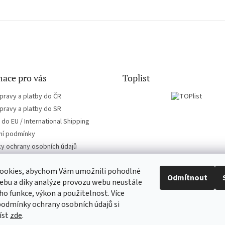
ace pro vás
Toplist
pravy a platby do ČR
pravy a platby do SR
do EU / International Shipping
í podmínky
y ochrany osobních údajů
ookies, abychom Vám umožnili pohodlné
Odmítnout
ebu a díky analýze provozu webu neustále
eho funkce, výkon a použitelnost. Více
EN-filmy.cz
CD-Soundtrack.cz
podmínky ochrany osobních údajů si
íst
zde
.