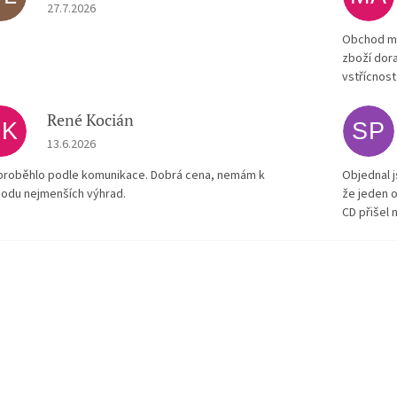
Hodnocení obchodu je 5 z 5 hvězdiček.
27.7.2026
Obchod má
zboží dora
vstřícnost
René Kocián
RK
SP
Hodnocení obchodu je 5 z 5 hvězdiček.
13.6.2026
proběhlo podle komunikace. Dobrá cena, nemám k
Objednal j
odu nejmenších výhrad.
že jeden o
CD přišel 