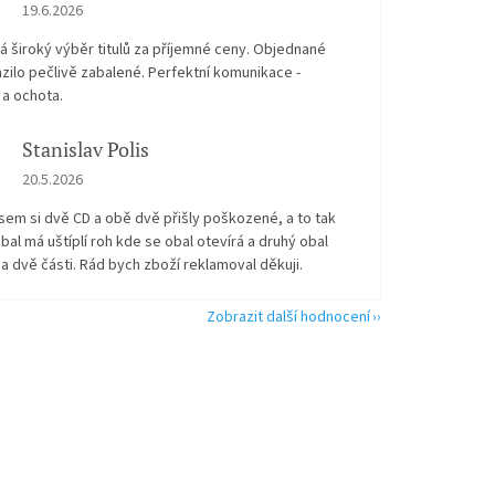
Hodnocení obchodu je 5 z 5 hvězdiček.
19.6.2026
 široký výběr titulů za příjemné ceny. Objednané
zilo pečlivě zabalené. Perfektní komunikace -
 a ochota.
Stanislav Polis
Hodnocení obchodu je 2 z 5 hvězdiček.
20.5.2026
sem si dvě CD a obě dvě přišly poškozené, a to tak
bal má uštíplí roh kde se obal otevírá a druhý obal
na dvě části. Rád bych zboží reklamoval děkuji.
Zobrazit další hodnocení