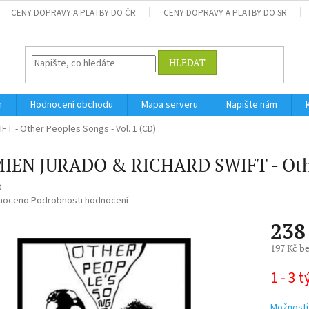
CENY DOPRAVY A PLATBY DO ČR
CENY DOPRAVY A PLATBY DO SR
HLEDAT
m
Hodnocení obchodu
Mapa serveru
Napište nám
 - Other Peoples Songs - Vol. 1 (CD)
IEN JURADO & RICHARD SWIFT - Other 
D
né
noceno
Podrobnosti hodnocení
ní
238
u
197 Kč b
Měrná
1 - 3 
cena:
ek.
Možnosti