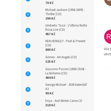
70 Kč
Michael Jackson (1958-2009) -
Thriller (CD)
299 Kč
Umberto Tozzi - L'Ultima Notte
Rosa Live (CD)
457 Kč
KEN HENSLEY - Past & Present
(CD)
Vše 
880 Kč
obch
Grimes - Art Angels (CD)
325 Kč
Giacomo Puccini (1858-1924) -
La Boheme (CD)
404 Kč
George Michael - 2026 kalendář
A3
99 Kč
Enya - And Winter Came CD
318 Kč