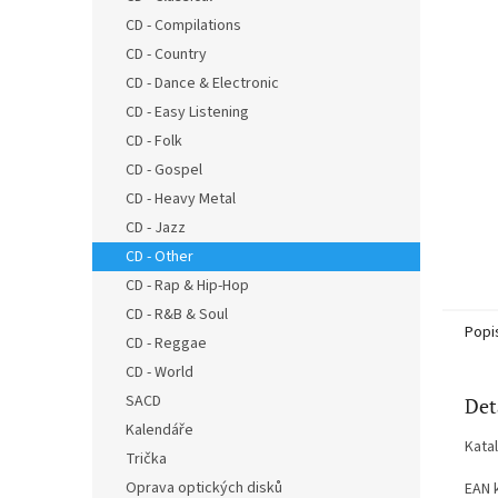
n
CD - Compilations
e
CD - Country
l
CD - Dance & Electronic
CD - Easy Listening
CD - Folk
CD - Gospel
CD - Heavy Metal
CD - Jazz
CD - Other
CD - Rap & Hip-Hop
CD - R&B & Soul
Popi
CD - Reggae
CD - World
SACD
Det
Kalendáře
Kata
Trička
Oprava optických disků
EAN 