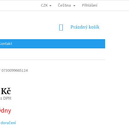
CZK
Čeština
DOPRAVA DO EU / INTERNATIONAL SHIPPING
Přihlášení
OBCHODNÍ PODMÍNKY
NÁKUPNÍ
Prázdný košík
KOŠÍK
Kontakt
)
0730099665124
 Kč
ez DPH
týdny
 doručení