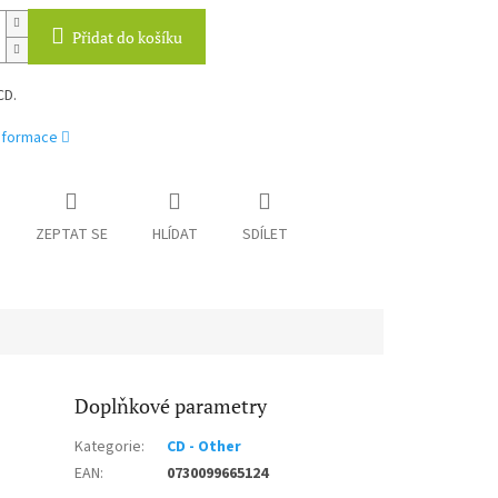
Přidat do košíku
CD.
informace
ZEPTAT SE
HLÍDAT
SDÍLET
Doplňkové parametry
Kategorie
:
CD - Other
EAN
:
0730099665124