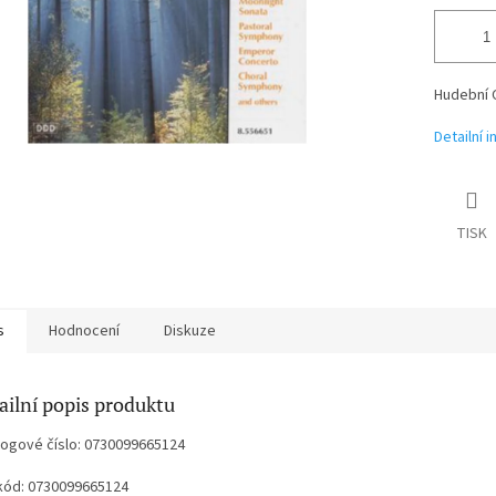
Hudební 
Detailní 
TISK
s
Hodnocení
Diskuze
ailní popis produktu
logové číslo: 0730099665124
kód: 0730099665124