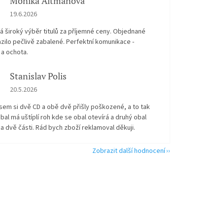
Monika Altmanová
Hodnocení obchodu je 5 z 5 hvězdiček.
19.6.2026
 široký výběr titulů za příjemné ceny. Objednané
zilo pečlivě zabalené. Perfektní komunikace -
 a ochota.
Stanislav Polis
Hodnocení obchodu je 2 z 5 hvězdiček.
20.5.2026
sem si dvě CD a obě dvě přišly poškozené, a to tak
bal má uštíplí roh kde se obal otevírá a druhý obal
na dvě části. Rád bych zboží reklamoval děkuji.
Zobrazit další hodnocení