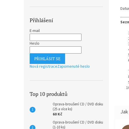
Datu
Přihlášení
Sezn
E-mail
Heslo
PŘIHLÁSIT SE
Nová registrace
Zapomenuté heslo
Top 10 produktů
Oprava-broušení CD / DVD disku
(25 a více ks)
60 Kč
Oprava-broušení CD / DVD disku
(1-10 ks)