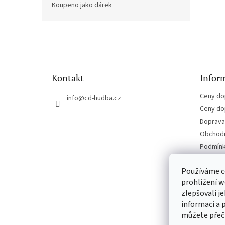
Koupeno jako dárek
Z
á
p
a
t
Kontakt
Inform
í
Ceny do
info
@
cd-hudba.cz
Ceny do
Doprava 
Obchodn
Podmínk
Kontakt
Používáme c
prohlížení w
zlepšovali j
informací a 
můžete přeč