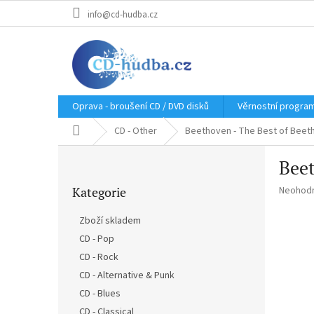
Přejít
info@cd-hudba.cz
na
obsah
Oprava - broušení CD / DVD disků
Věrnostní progra
Domů
CD - Other
Beethoven - The Best of Beet
P
Beet
o
Přeskočit
s
Průměr
Kategorie
Neohod
kategorie
t
hodnoce
r
produkt
Zboží skladem
a
je
CD - Pop
n
0,0
z
CD - Rock
n
5
í
CD - Alternative & Punk
hvězdič
p
CD - Blues
a
CD - Classical