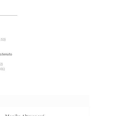
5:53)
Sostenuto
2)
:01)