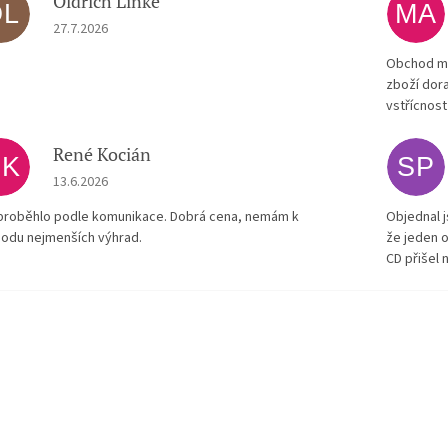
Oldřich Linke
OL
MA
Hodnocení obchodu je 5 z 5 hvězdiček.
27.7.2026
Obchod má
zboží dora
vstřícnost
René Kocián
RK
SP
Hodnocení obchodu je 5 z 5 hvězdiček.
13.6.2026
proběhlo podle komunikace. Dobrá cena, nemám k
Objednal j
odu nejmenších výhrad.
že jeden o
CD přišel 