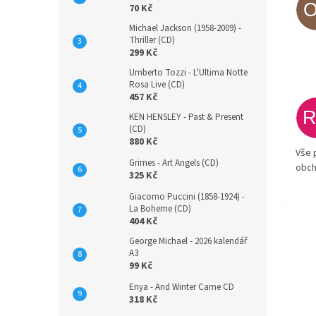
70 Kč
Michael Jackson (1958-2009) -
Thriller (CD)
299 Kč
Umberto Tozzi - L'Ultima Notte
Rosa Live (CD)
457 Kč
KEN HENSLEY - Past & Present
(CD)
880 Kč
Vše 
Grimes - Art Angels (CD)
obch
325 Kč
Giacomo Puccini (1858-1924) -
La Boheme (CD)
404 Kč
George Michael - 2026 kalendář
A3
99 Kč
Enya - And Winter Came CD
318 Kč