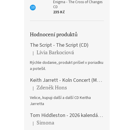
Enigma - The Cross of Changes
CD
235 Kč
Hodnocení produktů
The Script - The Script (CD)
Lívia Barkociová
|
Hodnocení produktu je 5 z 5 hvězdiček.
Rýchle dodanie, produkt prišiel v poriadku
a potešil.
Keith Jarrett - Koln Concert (Music CD)
Zdeněk Hons
|
Hodnocení produktu je 5 z 5 hvězdiček.
Velice, kupuji další a další CD Keitha
Jarretta
Tom Hiddleston - 2026 kalendář A3
Simona
|
Hodnocení produktu je 5 z 5 hvězdiček.