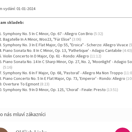
m vydání: 01-01-2024
am skladeb:
Symphony No. 5 In C Minor, Op. 67 - Allegro Con Brio
(5:32)
Bagatelle In A Minor, Woo23, "Für Elise"
(3:06)
Symphony No. 3 In E Flat Major, Op 55, "Eroica" - Scherzo: Allegro Vivace
(
Piano Sonata No. 8 In C Minor, Op. 13, 'Pathetique' - Adagio Cantabile
(4:43)
Violin Concerto In D Major, Op. 61 - Rondo: Allegro
(11:12)
Piano Sonata No. 14 In C Sharp Minor, Op. 27, No. 2, 'Moonlight' - Adagio 
(5:16)
Symphony No. 6 In F Major, Op. 68, 'Pastoral' - Allegro Ma Non Troppo
(11:0
Piano Concerto No. 5 In E Flat Major, Op. 73, 'Emperor' - Rondo: Allegro
(10
Overture To Egmont
(8:23)
Symphony No. 9 In D Minor, Op. 125, 'Choral' - Finale: Presto
(13:51)