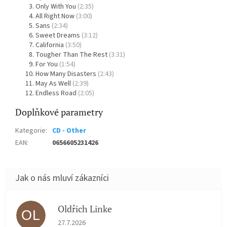
Only With You
(2:35)
All Right Now
(3:00)
Sans
(2:34)
Sweet Dreams
(3:12)
California
(3:50)
Tougher Than The Rest
(3:31)
For You
(1:54)
How Many Disasters
(2:43)
May As Well
(2:39)
Endless Road
(2:05)
Doplňkové parametry
Kategorie
:
CD - Other
EAN
:
0656605231426
Oldřich Linke
OL
Hodnocení obchodu je 5 z 5 hvězdiček.
27.7.2026