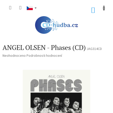
Přejít
na
NÁKU
obsah
KOŠÍK
ANGEL OLSEN - Phases (CD)
JAG314CD
Průměrné
Neohodnoceno
Podrobnosti hodnocení
hodnocení
produktu
je
0,0
z
5
hvězdiček.