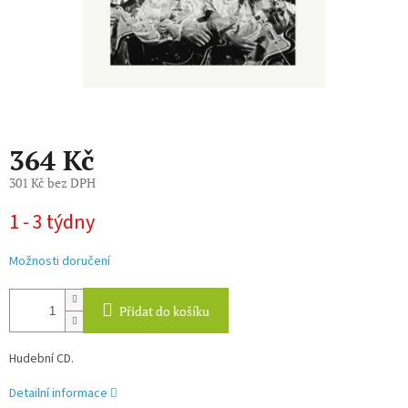
364 Kč
301 Kč bez DPH
Měrná
1 - 3 týdny
cena:
Možnosti doručení
Přidat do košíku
Hudební CD.
Detailní informace