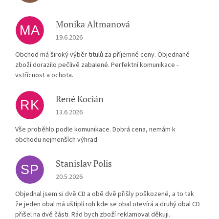
Monika Altmanová
MA
Hodnocení obchodu je 5 z 5 hvězdiček.
19.6.2026
Obchod má široký výběr titulů za příjemné ceny. Objednané
zboží dorazilo pečlivě zabalené. Perfektní komunikace -
vstřícnost a ochota.
René Kocián
RK
Hodnocení obchodu je 5 z 5 hvězdiček.
13.6.2026
Vše proběhlo podle komunikace. Dobrá cena, nemám k
obchodu nejmenších výhrad.
Stanislav Polis
SP
Hodnocení obchodu je 2 z 5 hvězdiček.
20.5.2026
Objednal jsem si dvě CD a obě dvě přišly poškozené, a to tak
že jeden obal má uštíplí roh kde se obal otevírá a druhý obal CD
přišel na dvě části. Rád bych zboží reklamoval děkuji.