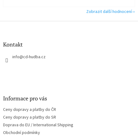
Zobrazit další hodnocení
Z
á
p
a
Kontakt
t
í
info
@
cd-hudba.cz
Informace pro vás
Ceny dopravy a platby do ČR
Ceny dopravy a platby do SR
Doprava do EU / International Shipping
Obchodní podmínky