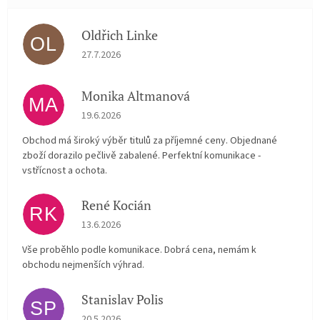
Oldřich Linke
OL
Hodnocení obchodu je 5 z 5 hvězdiček.
27.7.2026
Monika Altmanová
MA
Hodnocení obchodu je 5 z 5 hvězdiček.
19.6.2026
Obchod má široký výběr titulů za příjemné ceny. Objednané
zboží dorazilo pečlivě zabalené. Perfektní komunikace -
vstřícnost a ochota.
René Kocián
RK
Hodnocení obchodu je 5 z 5 hvězdiček.
13.6.2026
Vše proběhlo podle komunikace. Dobrá cena, nemám k
obchodu nejmenších výhrad.
Stanislav Polis
SP
Hodnocení obchodu je 2 z 5 hvězdiček.
20.5.2026