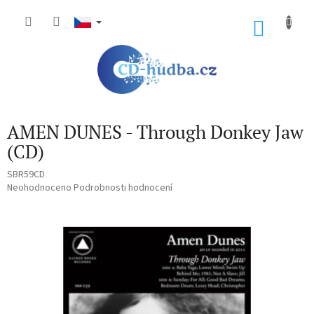
Přejít
na
NÁKU
obsah
KOŠÍK
AMEN DUNES - Through Donkey Jaw
(CD)
SBR59CD
Průměrné
Neohodnoceno
Podrobnosti hodnocení
hodnocení
produktu
je
0,0
z
5
hvězdiček.