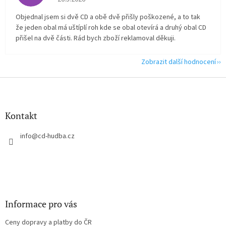
Objednal jsem si dvě CD a obě dvě přišly poškozené, a to tak
že jeden obal má uštíplí roh kde se obal otevírá a druhý obal CD
přišel na dvě části. Rád bych zboží reklamoval děkuji.
Zobrazit další hodnocení
Z
á
p
a
Kontakt
t
í
info
@
cd-hudba.cz
Informace pro vás
Ceny dopravy a platby do ČR