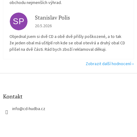
obchodu nejmenších výhrad.
Stanislav Polis
SP
Hodnocení obchodu je 2 z 5 hvězdiček.
20.5.2026
Objednal jsem si dvě CD a obě dvě přišly poškozené, a to tak
že jeden obal má uštíplí roh kde se obal otevírá a druhý obal CD
přišel na dvě části. Rád bych zboží reklamoval děkuji.
Zobrazit další hodnocení
Z
á
p
a
Kontakt
t
í
info
@
cd-hudba.cz