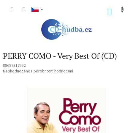
Přejít
na
NÁKU
obsah
KOŠÍK
PERRY COMO - Very Best Of (CD)
88697317552
Průměrné
Neohodnoceno
Podrobnosti hodnocení
hodnocení
produktu
je
0,0
z
5
hvězdiček.