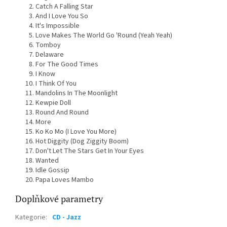
Catch A Falling Star
And I Love You So
It's Impossible
Love Makes The World Go 'Round (Yeah Yeah)
Tomboy
Delaware
For The Good Times
I Know
I Think Of You
Mandolins In The Moonlight
Kewpie Doll
Round And Round
More
Ko Ko Mo (I Love You More)
Hot Diggity (Dog Ziggity Boom)
Don't Let The Stars Get In Your Eyes
Wanted
Idle Gossip
Papa Loves Mambo
Doplňkové parametry
Kategorie
:
CD - Jazz