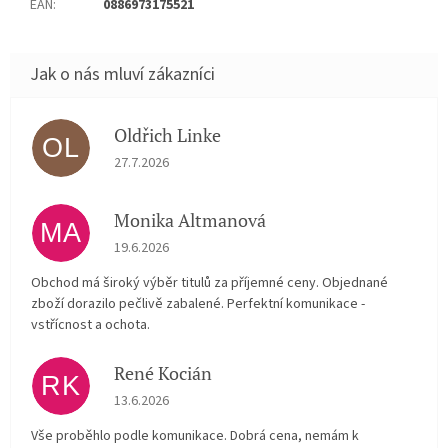
EAN
:
0886973175521
Oldřich Linke
OL
Hodnocení obchodu je 5 z 5 hvězdiček.
27.7.2026
Monika Altmanová
MA
Hodnocení obchodu je 5 z 5 hvězdiček.
19.6.2026
Obchod má široký výběr titulů za příjemné ceny. Objednané
zboží dorazilo pečlivě zabalené. Perfektní komunikace -
vstřícnost a ochota.
René Kocián
RK
Hodnocení obchodu je 5 z 5 hvězdiček.
13.6.2026
Vše proběhlo podle komunikace. Dobrá cena, nemám k