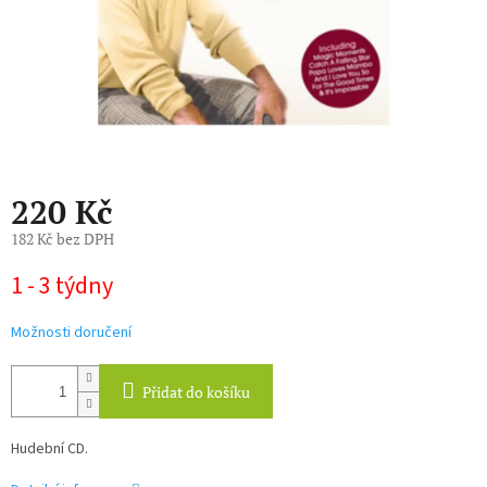
220 Kč
182 Kč bez DPH
Měrná
1 - 3 týdny
cena:
Možnosti doručení
Přidat do košíku
Hudební CD.