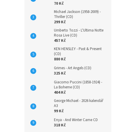
70 Kč
Michael Jackson (1958-2009) -
Thriller (CD)
299 Kč
Umberto Tozzi - L'Ultima Notte
Rosa Live (CD)
457 Kč
KEN HENSLEY - Past & Present
(CD)
880 Kč
Grimes - Art Angels (CD)
325 Kč
Giacomo Puccini (1858-1924) -
La Boheme (CD)
404 Kč
George Michael - 2026 kalendář
A3
99 Kč
Enya - And Winter Came CD
318 Kč