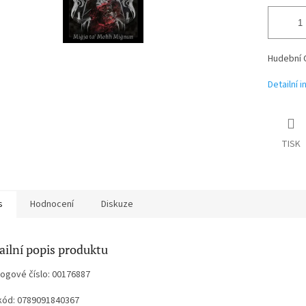
Hudební 
Detailní 
TISK
s
Hodnocení
Diskuze
ailní popis produktu
logové číslo: 00176887
kód: 0789091840367