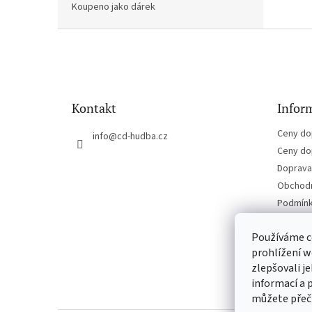
Koupeno jako dárek
Z
á
p
a
t
Kontakt
Inform
í
Ceny do
info
@
cd-hudba.cz
Ceny do
Doprava 
Obchodn
Podmínk
Kontakt
Používáme c
prohlížení w
zlepšovali j
informací a 
můžete přeč