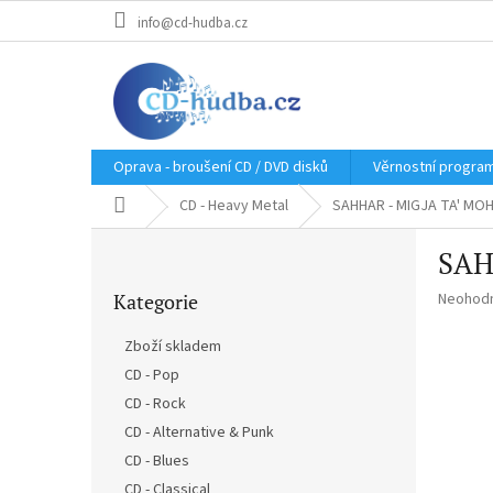
Přejít
info@cd-hudba.cz
na
obsah
Oprava - broušení CD / DVD disků
Věrnostní progra
Domů
CD - Heavy Metal
SAHHAR - MIGJA TA' MOH
P
SAH
o
Přeskočit
s
Průměr
Kategorie
Neohod
kategorie
t
hodnoce
r
produkt
Zboží skladem
a
je
CD - Pop
n
0,0
z
CD - Rock
n
5
í
CD - Alternative & Punk
hvězdič
p
CD - Blues
a
CD - Classical