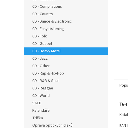
n
CD - Compilations
e
CD - Country
l
CD - Dance & Electronic
CD - Easy Listening
CD - Folk
CD - Gospel
CD - Heavy Metal
CD - Jazz
CD - Other
CD - Rap & Hip-Hop
CD - R&B & Soul
Popi
CD - Reggae
CD - World
SACD
Det
Kalendáře
Kata
Trička
Oprava optických disků
EAN 