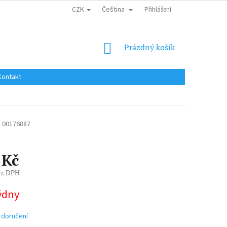
CZK
Čeština
DOPRAVA DO EU / INTERNATIONAL SHIPPING
Přihlášení
OBCHODNÍ PODMÍNKY
NÁKUPNÍ
Prázdný košík
KOŠÍK
Kontakt
)
00176887
 Kč
ez DPH
týdny
 doručení