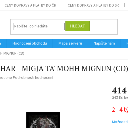
CENY DOPRAVY A PLATBY DO ČR
CENY DOPRAVY A PLATBY DO SR
HLEDAT
m
Hodnocení obchodu
Mapa serveru
Napište nám
H MIGNUN (CD)
HAR - MIGJA TA' MOHH MIGNUN (CD
né
noceno
Podrobnosti hodnocení
ní
414
u
342 Kč b
Měrná
2 - 4 
cena:
ek.
Možnosti