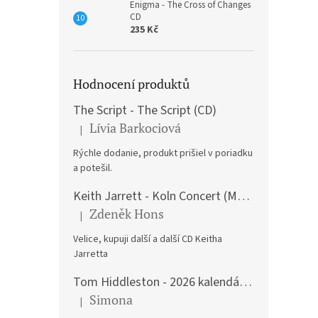
Enigma - The Cross of Changes
CD
235 Kč
Hodnocení produktů
The Script - The Script (CD)
Lívia Barkociová
|
Hodnocení produktu je 5 z 5 hvězdiček.
Rýchle dodanie, produkt prišiel v poriadku
a potešil.
Keith Jarrett - Koln Concert (Music CD)
Zdeněk Hons
|
Hodnocení produktu je 5 z 5 hvězdiček.
Velice, kupuji další a další CD Keitha
Jarretta
Tom Hiddleston - 2026 kalendář A3
Simona
|
Hodnocení produktu je 5 z 5 hvězdiček.