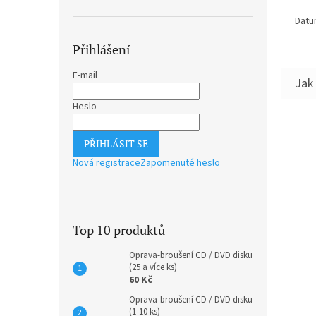
Datu
Přihlášení
E-mail
Heslo
PŘIHLÁSIT SE
Nová registrace
Zapomenuté heslo
Top 10 produktů
Oprava-broušení CD / DVD disku
(25 a více ks)
60 Kč
Oprava-broušení CD / DVD disku
(1-10 ks)