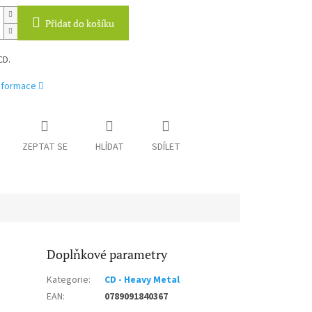
Přidat do košíku
CD.
informace
ZEPTAT SE
HLÍDAT
SDÍLET
Doplňkové parametry
Kategorie
:
CD - Heavy Metal
EAN
:
0789091840367