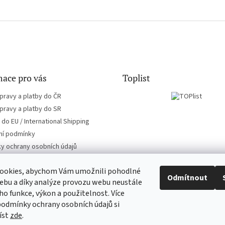
ace pro vás
Toplist
pravy a platby do ČR
pravy a platby do SR
do EU / International Shipping
í podmínky
y ochrany osobních údajů
ookies, abychom Vám umožnili pohodlné
Odmítnout
ebu a díky analýze provozu webu neustále
eho funkce, výkon a použitelnost. Více
EN-filmy.cz
CD-Soundtrack.cz
podmínky ochrany osobních údajů si
íst
zde
.