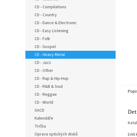
n
CD - Compilations
e
CD - Country
l
CD - Dance & Electronic
CD - Easy Listening
CD - Folk
CD - Gospel
CD - Heavy Metal
CD - Jazz
CD - Other
CD - Rap & Hip-Hop
CD - R&B & Soul
Popi
CD - Reggae
CD - World
SACD
Det
Kalendáře
Kata
Trička
Oprava optických disků
EAN 