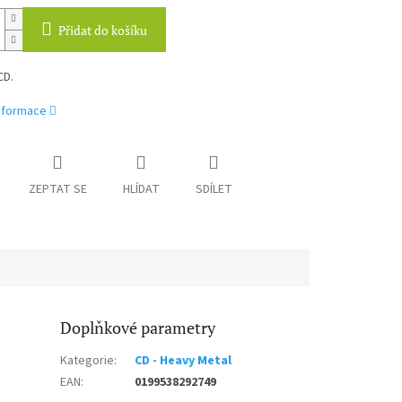
Přidat do košíku
CD.
informace
ZEPTAT SE
HLÍDAT
SDÍLET
Doplňkové parametry
Kategorie
:
CD - Heavy Metal
EAN
:
0199538292749