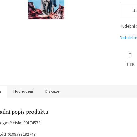
Hudební 
Detailní 
TISK
s
Hodnocení
Diskuze
ailní popis produktu
logové číslo: 00174579
kód: 0199538292749