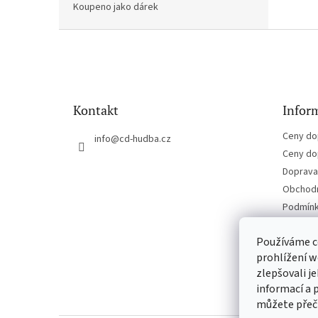
Koupeno jako dárek
Z
á
p
a
t
Kontakt
Inform
í
Ceny do
info
@
cd-hudba.cz
Ceny do
Doprava 
Obchodn
Podmínk
Kontakt
Používáme c
prohlížení w
zlepšovali j
informací a 
můžete přeč