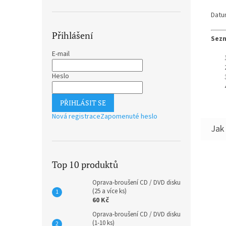
Datu
Přihlášení
Sezn
E-mail
Heslo
PŘIHLÁSIT SE
Nová registrace
Zapomenuté heslo
Top 10 produktů
Oprava-broušení CD / DVD disku
(25 a více ks)
60 Kč
Oprava-broušení CD / DVD disku
(1-10 ks)