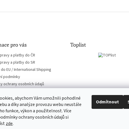
ace pro vás
Toplist
pravy a platby do ČR
pravy a platby do SR
do EU / International Shipping
í podmínky
y ochrany osobních údajů
ookies, abychom Vám umožnili pohodlné
Odmítnout
ebu a díky analýze provozu webu neustále
eho funkce, výkon a použitelnost. Více
EN-filmy.cz
CD-Soundtrack.cz
podmínky ochrany osobních údajů si
íst
zde
.