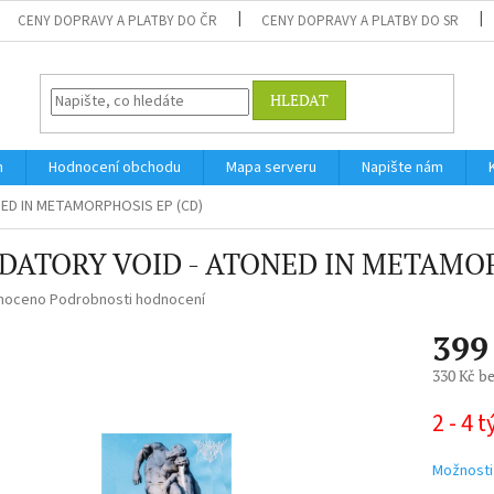
CENY DOPRAVY A PLATBY DO ČR
CENY DOPRAVY A PLATBY DO SR
HLEDAT
m
Hodnocení obchodu
Mapa serveru
Napište nám
ED IN METAMORPHOSIS EP (CD)
DATORY VOID - ATONED IN METAMOR
né
noceno
Podrobnosti hodnocení
ní
399
u
330 Kč b
Měrná
2 - 4 
cena:
ek.
Možnosti