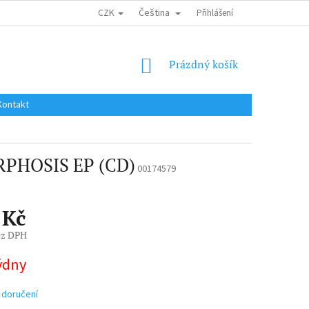
CZK
Čeština
DOPRAVA DO EU / INTERNATIONAL SHIPPING
Přihlášení
OBCHODNÍ PODMÍNKY
NÁKUPNÍ
Prázdný košík
KOŠÍK
Kontakt
PHOSIS EP (CD)
00174579
 Kč
ez DPH
týdny
 doručení