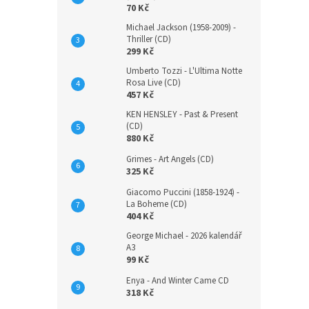
70 Kč
Michael Jackson (1958-2009) -
Thriller (CD)
299 Kč
Umberto Tozzi - L'Ultima Notte
Rosa Live (CD)
457 Kč
KEN HENSLEY - Past & Present
(CD)
880 Kč
Grimes - Art Angels (CD)
325 Kč
Giacomo Puccini (1858-1924) -
La Boheme (CD)
404 Kč
George Michael - 2026 kalendář
A3
99 Kč
Enya - And Winter Came CD
318 Kč