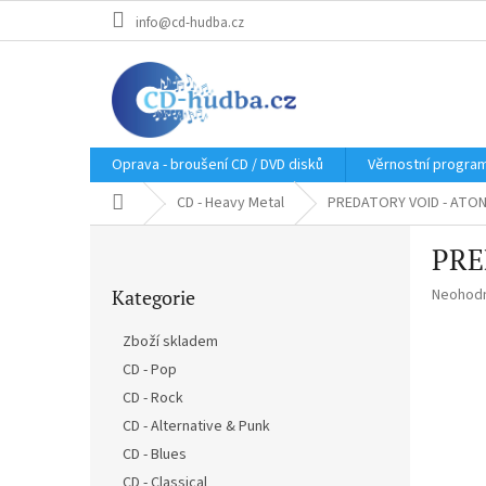
Přejít
info@cd-hudba.cz
na
obsah
Oprava - broušení CD / DVD disků
Věrnostní progra
Domů
CD - Heavy Metal
PREDATORY VOID - ATON
P
PRE
o
Přeskočit
s
Průměr
Kategorie
Neohod
kategorie
t
hodnoce
r
produkt
Zboží skladem
a
je
CD - Pop
n
0,0
z
CD - Rock
n
5
í
CD - Alternative & Punk
hvězdič
p
CD - Blues
a
CD - Classical