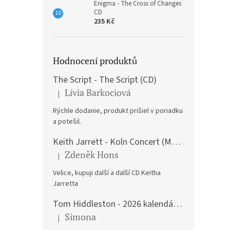
Enigma - The Cross of Changes
CD
235 Kč
Hodnocení produktů
The Script - The Script (CD)
Lívia Barkociová
|
Hodnocení produktu je 5 z 5 hvězdiček.
Rýchle dodanie, produkt prišiel v poriadku
a potešil.
Keith Jarrett - Koln Concert (Music CD)
Zdeněk Hons
|
Hodnocení produktu je 5 z 5 hvězdiček.
Velice, kupuji další a další CD Keitha
Jarretta
Tom Hiddleston - 2026 kalendář A3
Simona
|
Hodnocení produktu je 5 z 5 hvězdiček.