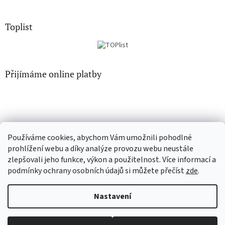
Toplist
Přijímáme online platby
Používáme cookies, abychom Vám umožnili pohodlné
EN-filmy.cz
CD-Soundtrack.cz
prohlížení webu a díky analýze provozu webu neustále
zlepšovali jeho funkce, výkon a použitelnost. Více informací a
podmínky ochrany osobních údajů si můžete přečíst
zde
.
Vytvořil Shoptet
Nastavení
Copyright 2026
CD-hudba.cz
. Všechna práva vyhrazena.
Upravit