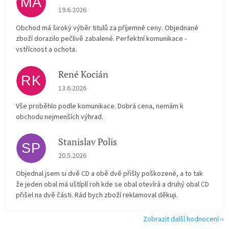
MA
Hodnocení obchodu je 5 z 5 hvězdiček.
19.6.2026
Obchod má široký výběr titulů za příjemné ceny. Objednané
zboží dorazilo pečlivě zabalené. Perfektní komunikace -
vstřícnost a ochota.
René Kocián
RK
Hodnocení obchodu je 5 z 5 hvězdiček.
13.6.2026
Vše proběhlo podle komunikace. Dobrá cena, nemám k
obchodu nejmenších výhrad.
Stanislav Polis
SP
Hodnocení obchodu je 2 z 5 hvězdiček.
20.5.2026
Objednal jsem si dvě CD a obě dvě přišly poškozené, a to tak
že jeden obal má uštíplí roh kde se obal otevírá a druhý obal CD
přišel na dvě části. Rád bych zboží reklamoval děkuji.
Zobrazit další hodnocení