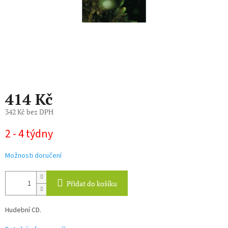
414 Kč
342 Kč bez DPH
Měrná
2 - 4 týdny
cena:
Možnosti doručení
Přidat do košíku
Hudební CD.