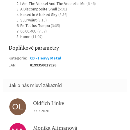
I Am The Vessel And The Vessel Is Me
(6:46)
A Discomposite Shell
(5:31)
Naked In A Naked Sky
(8:56)
Suurwäut
(8:15)
En Tüüfus Tümpu
(3:05)
06.00.40U
(7:57)
Home
(11:07)
Doplňkové parametry
Kategorie
:
CD - Heavy Metal
EAN
:
0199350017926
Oldřich Linke
OL
Hodnocení obchodu je 5 z 5 hvězdiček.
27.7.2026
Monika Altmanová