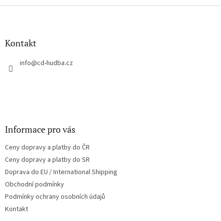
Z
á
p
a
Kontakt
t
í
info
@
cd-hudba.cz
Informace pro vás
Ceny dopravy a platby do ČR
Ceny dopravy a platby do SR
Doprava do EU / International Shipping
Obchodní podmínky
Podmínky ochrany osobních údajů
Kontakt