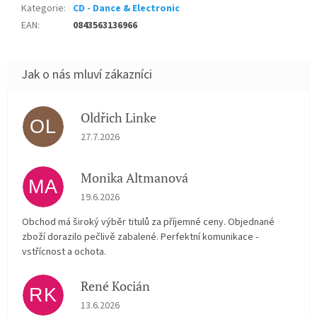
Kategorie
:
CD - Dance & Electronic
EAN
:
0843563136966
Oldřich Linke
OL
Hodnocení obchodu je 5 z 5 hvězdiček.
27.7.2026
Monika Altmanová
MA
Hodnocení obchodu je 5 z 5 hvězdiček.
19.6.2026
Obchod má široký výběr titulů za příjemné ceny. Objednané
zboží dorazilo pečlivě zabalené. Perfektní komunikace -
vstřícnost a ochota.
René Kocián
RK
Hodnocení obchodu je 5 z 5 hvězdiček.
13.6.2026