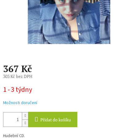
367 Kč
303 Kč bez DPH
Měrná
1 - 3 týdny
cena:
Možnosti doručení
Přidat do košíku
Hudební CD.