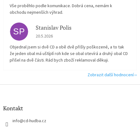
Vše proběhlo podle komunikace. Dobrá cena, nemám k
obchodu nejmenších výhrad.
Stanislav Polis
SP
Hodnocení obchodu je 2 z 5 hvězdiček.
20.5.2026
Objednal jsem si dvě CD a obě dvě přišly poškozené, a to tak
že jeden obal má uštíplí roh kde se obal otevírá a druhý obal CD
přišel na dvě části. Rád bych zboží reklamoval děkuji.
Zobrazit další hodnocení
Z
á
p
a
Kontakt
t
í
info
@
cd-hudba.cz