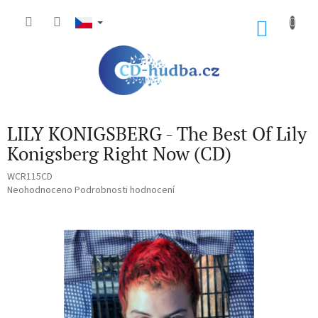
Přejít
na
NÁKU
obsah
KOŠÍK
LILY KONIGSBERG - The Best Of Lily
Konigsberg Right Now (CD)
WCR115CD
Průměrné
Neohodnoceno
Podrobnosti hodnocení
hodnocení
produktu
je
0,0
z
5
hvězdiček.