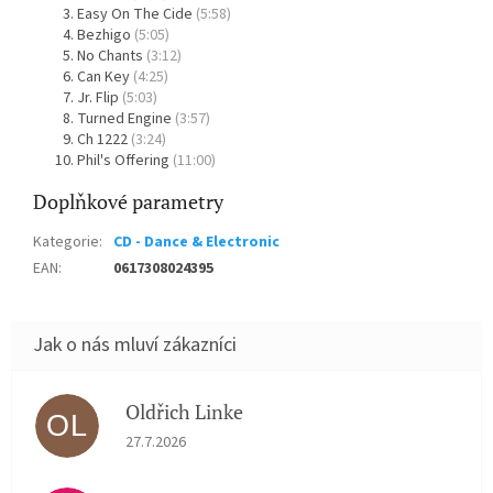
Easy On The Cide
(5:58)
Bezhigo
(5:05)
No Chants
(3:12)
Can Key
(4:25)
Jr. Flip
(5:03)
Turned Engine
(3:57)
Ch 1222
(3:24)
Phil's Offering
(11:00)
Doplňkové parametry
Kategorie
:
CD - Dance & Electronic
EAN
:
0617308024395
Oldřich Linke
OL
Hodnocení obchodu je 5 z 5 hvězdiček.
27.7.2026