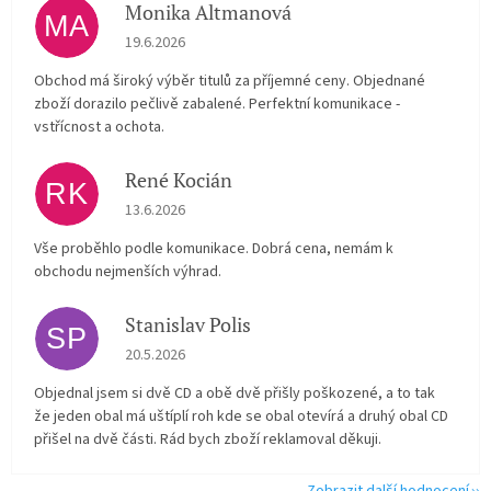
Monika Altmanová
MA
Hodnocení obchodu je 5 z 5 hvězdiček.
19.6.2026
Obchod má široký výběr titulů za příjemné ceny. Objednané
zboží dorazilo pečlivě zabalené. Perfektní komunikace -
vstřícnost a ochota.
René Kocián
RK
Hodnocení obchodu je 5 z 5 hvězdiček.
13.6.2026
Vše proběhlo podle komunikace. Dobrá cena, nemám k
obchodu nejmenších výhrad.
Stanislav Polis
SP
Hodnocení obchodu je 2 z 5 hvězdiček.
20.5.2026
Objednal jsem si dvě CD a obě dvě přišly poškozené, a to tak
že jeden obal má uštíplí roh kde se obal otevírá a druhý obal CD
přišel na dvě části. Rád bych zboží reklamoval děkuji.