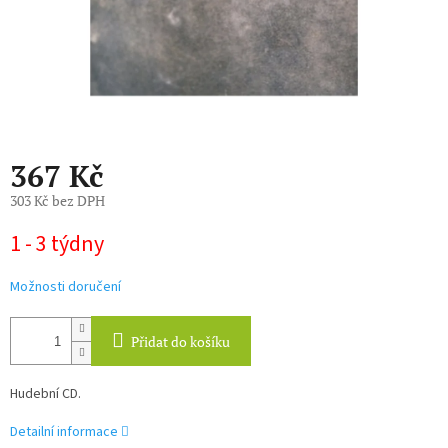
367 Kč
303 Kč bez DPH
Měrná
1 - 3 týdny
cena:
Možnosti doručení
Přidat do košíku
Hudební CD.
Detailní informace