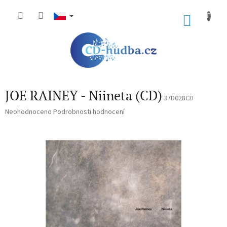
Přejít
na
NÁKU
obsah
KOŠÍK
JOE RAINEY - Niineta (CD)
37D028CD
Průměrné
Neohodnoceno
Podrobnosti hodnocení
hodnocení
produktu
je
0,0
z
5
hvězdiček.