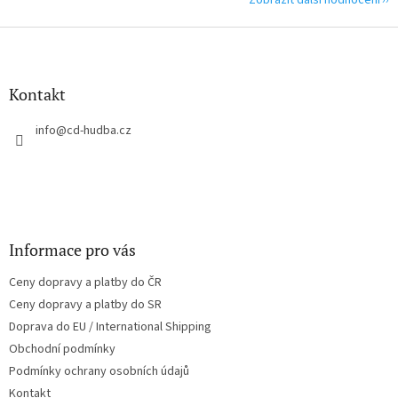
Zobrazit další hodnocení
Z
á
p
a
Kontakt
t
í
info
@
cd-hudba.cz
Informace pro vás
Ceny dopravy a platby do ČR
Ceny dopravy a platby do SR
Doprava do EU / International Shipping
Obchodní podmínky
Podmínky ochrany osobních údajů
Kontakt