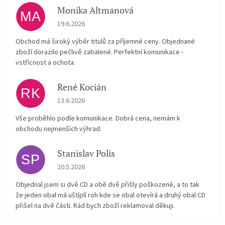
Monika Altmanová
MA
Hodnocení obchodu je 5 z 5 hvězdiček.
19.6.2026
Obchod má široký výběr titulů za příjemné ceny. Objednané
zboží dorazilo pečlivě zabalené. Perfektní komunikace -
vstřícnost a ochota.
René Kocián
RK
Hodnocení obchodu je 5 z 5 hvězdiček.
13.6.2026
Vše proběhlo podle komunikace. Dobrá cena, nemám k
obchodu nejmenších výhrad.
Stanislav Polis
SP
Hodnocení obchodu je 2 z 5 hvězdiček.
20.5.2026
Objednal jsem si dvě CD a obě dvě přišly poškozené, a to tak
že jeden obal má uštíplí roh kde se obal otevírá a druhý obal CD
přišel na dvě části. Rád bych zboží reklamoval děkuji.