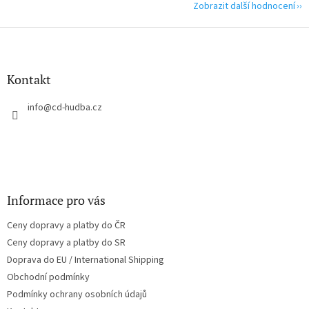
Zobrazit další hodnocení
Z
á
p
a
Kontakt
t
í
info
@
cd-hudba.cz
Informace pro vás
Ceny dopravy a platby do ČR
Ceny dopravy a platby do SR
Doprava do EU / International Shipping
Obchodní podmínky
Podmínky ochrany osobních údajů