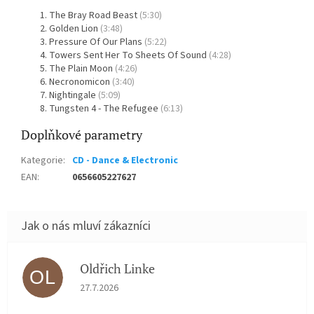
The Bray Road Beast
(5:30)
Golden Lion
(3:48)
Pressure Of Our Plans
(5:22)
Towers Sent Her To Sheets Of Sound
(4:28)
The Plain Moon
(4:26)
Necronomicon
(3:40)
Nightingale
(5:09)
Tungsten 4 - The Refugee
(6:13)
Doplňkové parametry
Kategorie
:
CD - Dance & Electronic
EAN
:
0656605227627
Oldřich Linke
OL
Hodnocení obchodu je 5 z 5 hvězdiček.
27.7.2026