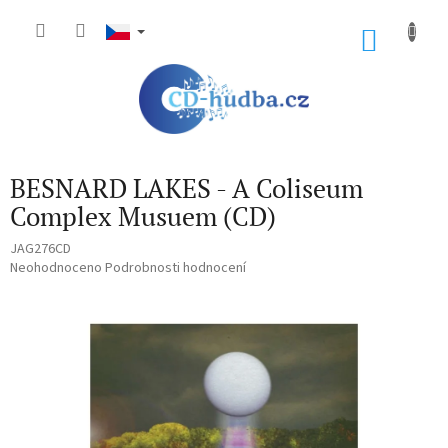
Přejít
na
NÁKU
obsah
KOŠÍK
BESNARD LAKES - A Coliseum
Complex Musuem (CD)
JAG276CD
Průměrné
Neohodnoceno
Podrobnosti hodnocení
hodnocení
produktu
je
0,0
z
5
hvězdiček.