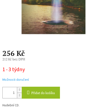
256 Kč
212 Kč bez DPH
Měrná
1 - 3 týdny
cena:
Možnosti doručení
Přidat do košíku
Hudební CD.