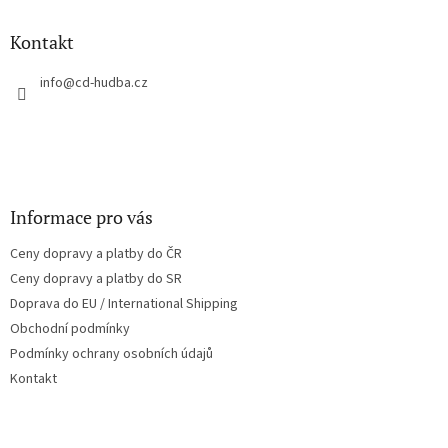
d
p
a
a
Kontakt
c
t
í
í
info
@
cd-hudba.cz
p
r
v
k
y
v
ý
Informace pro vás
p
i
Ceny dopravy a platby do ČR
s
u
Ceny dopravy a platby do SR
Doprava do EU / International Shipping
Obchodní podmínky
Podmínky ochrany osobních údajů
Kontakt