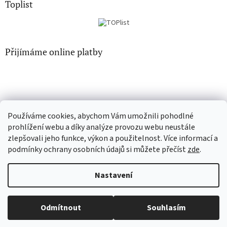
Toplist
Přijímáme online platby
Používáme cookies, abychom Vám umožnili pohodlné
EN-filmy.cz
CD-Soundtrack.cz
prohlížení webu a díky analýze provozu webu neustále
zlepšovali jeho funkce, výkon a použitelnost. Více informací a
podmínky ochrany osobních údajů si můžete přečíst
zde
.
Vytvořil Shoptet
Nastavení
Copyright 2026
CD-hudba.cz
. Všechna práva vyhrazena.
Upravit
Odmítnout
Souhlasím
nastavení cookies