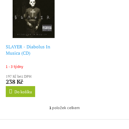
ý
r
p
o
i
d
s
u
p
k
r
t
o
ů
d
SLAYER - Diabolus In
u
Musica (CD)
k
t
1 - 3 týdny
ů
197 Kč bez DPH
238 Kč
Do košíku
1
položek celkem
O
v
l
Z
á
á