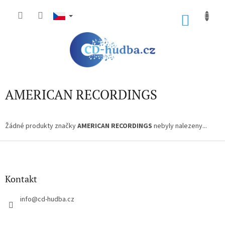
Přejít
na
NÁKU
obsah
KOŠÍK
AMERICAN RECORDINGS
Žádné produkty značky
AMERICAN RECORDINGS
nebyly nalezeny...
Z
á
p
a
Kontakt
t
í
info
@
cd-hudba.cz