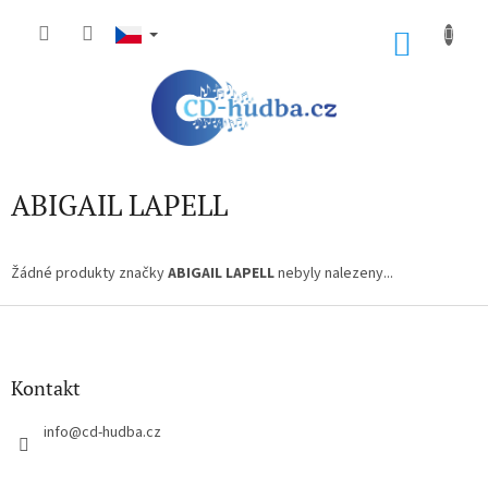
Přejít
na
NÁKU
obsah
KOŠÍK
ABIGAIL LAPELL
Žádné produkty značky
ABIGAIL LAPELL
nebyly nalezeny...
Z
á
p
a
Kontakt
t
í
info
@
cd-hudba.cz