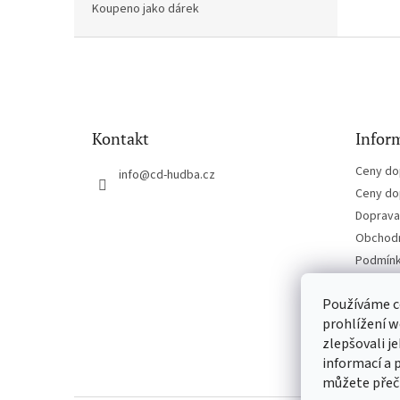
Koupeno jako dárek
Z
á
p
a
t
Kontakt
Inform
í
Ceny do
info
@
cd-hudba.cz
Ceny do
Doprava 
Obchodn
Podmínk
Kontakt
Používáme c
prohlížení w
zlepšovali j
informací a 
můžete přeč