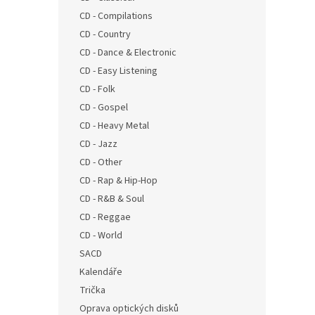
n
CD - Compilations
e
CD - Country
l
CD - Dance & Electronic
CD - Easy Listening
CD - Folk
CD - Gospel
CD - Heavy Metal
CD - Jazz
CD - Other
CD - Rap & Hip-Hop
CD - R&B & Soul
CD - Reggae
CD - World
SACD
Kalendáře
Trička
Oprava optických disků