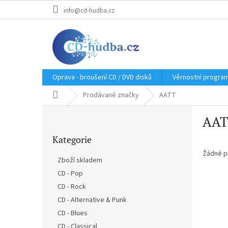
Přejít
info@cd-hudba.cz
na
obsah
Oprava - broušení CD / DVD disků
Věrnostní progra
Domů
Prodávané značky
AATT
P
AAT
o
Přeskočit
s
Kategorie
kategorie
t
r
Žádné p
Zboží skladem
a
CD - Pop
n
CD - Rock
n
í
CD - Alternative & Punk
p
CD - Blues
a
CD - Classical