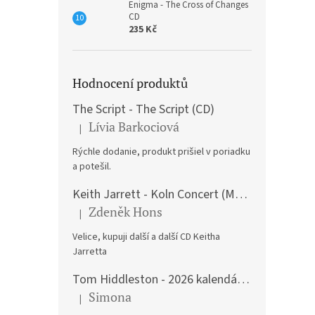
Enigma - The Cross of Changes
CD
235 Kč
Hodnocení produktů
The Script - The Script (CD)
Lívia Barkociová
|
Hodnocení produktu je 5 z 5 hvězdiček.
Rýchle dodanie, produkt prišiel v poriadku
a potešil.
Keith Jarrett - Koln Concert (Music CD)
Zdeněk Hons
|
Hodnocení produktu je 5 z 5 hvězdiček.
Velice, kupuji další a další CD Keitha
Jarretta
Tom Hiddleston - 2026 kalendář A3
Simona
|
Hodnocení produktu je 5 z 5 hvězdiček.