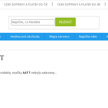
CENY DOPRAVY A PLATBY DO ČR
CENY DOPRAVY A PLATBY DO SR
HLEDAT
m
Hodnocení obchodu
Mapa serveru
Napište nám
T
rodukty značky
AATT
nebyly nalezeny...