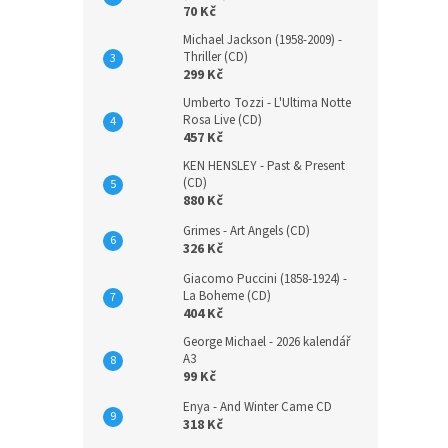
70 Kč
Michael Jackson (1958-2009) -
Thriller (CD)
299 Kč
Umberto Tozzi - L'Ultima Notte
Rosa Live (CD)
457 Kč
KEN HENSLEY - Past & Present
(CD)
880 Kč
Grimes - Art Angels (CD)
326 Kč
Giacomo Puccini (1858-1924) -
La Boheme (CD)
404 Kč
George Michael - 2026 kalendář
A3
99 Kč
Enya - And Winter Came CD
318 Kč