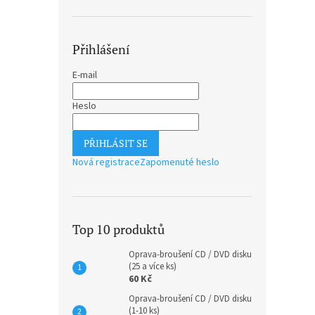
Přihlášení
E-mail
Heslo
PŘIHLÁSIT SE
Nová registrace
Zapomenuté heslo
Top 10 produktů
Oprava-broušení CD / DVD disku
(25 a více ks)
60 Kč
Oprava-broušení CD / DVD disku
(1-10 ks)