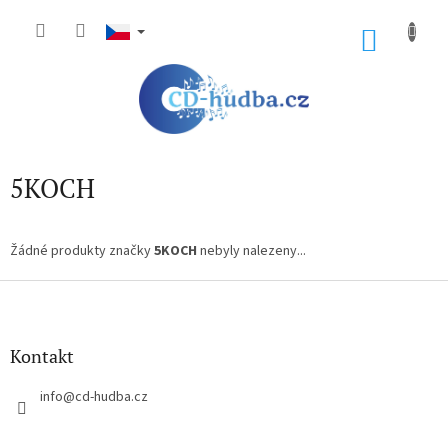
Přejít
na
NÁKU
obsah
KOŠÍK
5KOCH
Žádné produkty značky
5KOCH
nebyly nalezeny...
Z
á
p
a
Kontakt
t
í
info
@
cd-hudba.cz