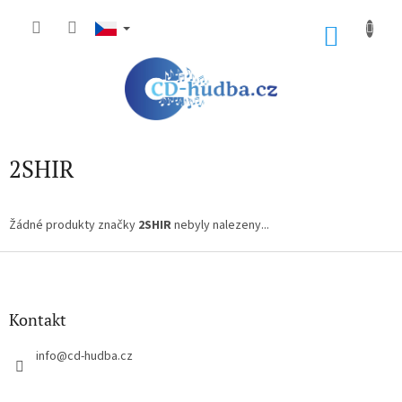
Přejít
na
NÁKU
obsah
KOŠÍK
2SHIR
Žádné produkty značky
2SHIR
nebyly nalezeny...
Z
á
p
a
Kontakt
t
í
info
@
cd-hudba.cz